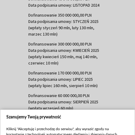
Data podpisania umowy: LISTOPAD 2024
Dofinansowanie 350 000 000,00 PLN
Data podpisania umowy: STYCZEŃ 2025
(wpłaty styczeń 90 mln, luty 130 mln,
marzec 130 mln)
Dofinansowanie 300 000 000,00 PLN
Data podpisania umowy: KWIECIEŃ 2025
(wpłaty kwiecień 150 mln, maj 140 mln,
czerwiec 10 mln)
Dofinansowanie 170 000 000,00 PLN
Data podpisania umowy: LIPIEC 2025
(wpłaty lipiec 160 mln, sierpień 10 mln)
Dofinansowanie 60 000 000,00 PLN
Data podpisania umowy: SIERPIEŃ 2025
(wpłata wrzesień 60 mln)
Szanujemy Twoją prywatność
Dofinansowanie 635 783 051,21 PLN
Data podpisania umowy: WRZESIEŃ 2025
Kliknij "Akceptuję i przechodzę do serwisu", aby wyrazić zgody na
(wpłata wrzesień 100 mln, październik 350
korzystanie z technologii automatycznego śledzenia i zbierania danych,