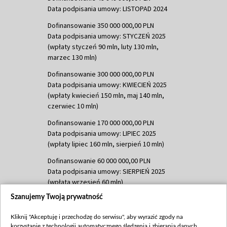
Data podpisania umowy: LISTOPAD 2024
Dofinansowanie 350 000 000,00 PLN
Data podpisania umowy: STYCZEŃ 2025
(wpłaty styczeń 90 mln, luty 130 mln,
marzec 130 mln)
Dofinansowanie 300 000 000,00 PLN
Data podpisania umowy: KWIECIEŃ 2025
(wpłaty kwiecień 150 mln, maj 140 mln,
czerwiec 10 mln)
Dofinansowanie 170 000 000,00 PLN
Data podpisania umowy: LIPIEC 2025
(wpłaty lipiec 160 mln, sierpień 10 mln)
Dofinansowanie 60 000 000,00 PLN
Data podpisania umowy: SIERPIEŃ 2025
(wpłata wrzesień 60 mln)
Szanujemy Twoją prywatność
Dofinansowanie 635 783 051,21 PLN
Data podpisania umowy: WRZESIEŃ 2025
Kliknij "Akceptuję i przechodzę do serwisu", aby wyrazić zgody na
(wpłata wrzesień 100 mln, październik 350
korzystanie z technologii automatycznego śledzenia i zbierania danych,