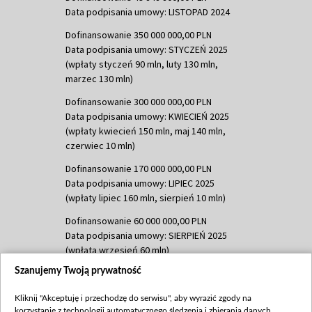
Data podpisania umowy: LISTOPAD 2024
Dofinansowanie 350 000 000,00 PLN
Data podpisania umowy: STYCZEŃ 2025
(wpłaty styczeń 90 mln, luty 130 mln,
marzec 130 mln)
Dofinansowanie 300 000 000,00 PLN
Data podpisania umowy: KWIECIEŃ 2025
(wpłaty kwiecień 150 mln, maj 140 mln,
czerwiec 10 mln)
Dofinansowanie 170 000 000,00 PLN
Data podpisania umowy: LIPIEC 2025
(wpłaty lipiec 160 mln, sierpień 10 mln)
Dofinansowanie 60 000 000,00 PLN
Data podpisania umowy: SIERPIEŃ 2025
(wpłata wrzesień 60 mln)
Szanujemy Twoją prywatność
Dofinansowanie 635 783 051,21 PLN
Data podpisania umowy: WRZESIEŃ 2025
Kliknij "Akceptuję i przechodzę do serwisu", aby wyrazić zgody na
(wpłata wrzesień 100 mln, październik 350
korzystanie z technologii automatycznego śledzenia i zbierania danych,