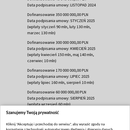
Data podpisania umowy: LISTOPAD 2024
Dofinansowanie 350 000 000,00 PLN
Data podpisania umowy: STYCZEŃ 2025
(wpłaty styczeń 90 mln, luty 130 mln,
marzec 130 mln)
Dofinansowanie 300 000 000,00 PLN
Data podpisania umowy: KWIECIEŃ 2025
(wpłaty kwiecień 150 mln, maj 140 mln,
czerwiec 10 mln)
Dofinansowanie 170 000 000,00 PLN
Data podpisania umowy: LIPIEC 2025
(wpłaty lipiec 160 mln, sierpień 10 mln)
Dofinansowanie 60 000 000,00 PLN
Data podpisania umowy: SIERPIEŃ 2025
(wpłata wrzesień 60 mln)
Szanujemy Twoją prywatność
Dofinansowanie 635 783 051,21 PLN
Data podpisania umowy: WRZESIEŃ 2025
Kliknij "Akceptuję i przechodzę do serwisu", aby wyrazić zgody na
(wpłata wrzesień 100 mln, październik 350
korzystanie z technologii automatycznego śledzenia i zbierania danych,