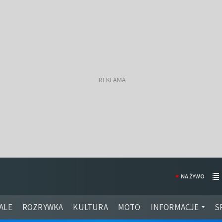
NA ŻYWO
ALE
ROZRYWKA
KULTURA
MOTO
INFORMACJE
S