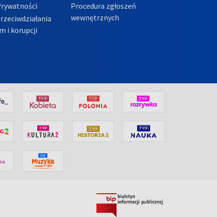
Prywatności
Procedura zgłoszeń
wewnętrznych
przeciwdziałania
m i korupcji