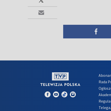
Abona
Rada 
Ogłosz
Akadem
Regula
Telega