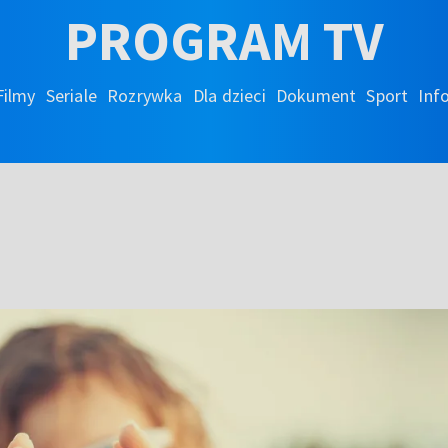
PROGRAM TV
Filmy
Seriale
Rozrywka
Dla dzieci
Dokument
Sport
Inf