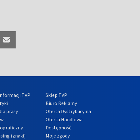
nformacji TVP
Sklep TVP
tyki
Biuro Reklamy
la prasy
Oferta Dystrybucyjna
ów
Oferta Handlowa
tograficzny
Dostępność
sing (znaki)
Moje zgody