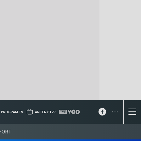
...
PROGRAM TV
ANTENY TVP
PORT