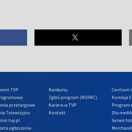
ment TVP
Konkursy
Centrum i
Programowa
Zgłoś program (ROPAT)
Komisja E
enia przetargowe
Kariera w TVP
Program d
ia Telewizyjna
Kontakt
Dla medi
min tvp.pl
Serwis fo
zeta ogłoszenia
Merchandi