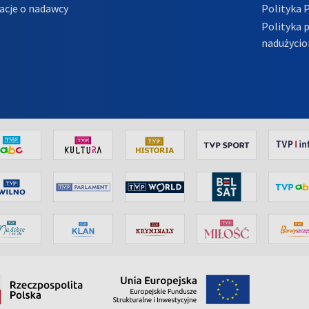
acje o nadawcy
Polityka 
Polityka 
nadużycio