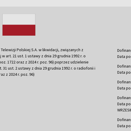
ewizji Polskiej S.A. w likwidacji, związanych z
Dofinan
j w art. 21 ust. 1 ustawy z dnia 29 grudnia 1992 r. o
Data po
r. poz. 1722 oraz z 2024 r. poz. 96) poprzez udzielenie
Dofinan
 31 ust. 2 ustawy z dnia 29 grudnia 1992 r. o radiofonii i
Data po
raz z 2024 r. poz. 96)
Dofinan
Data po
Dofinan
Data po
WRZESIE
Dofinan
Data po