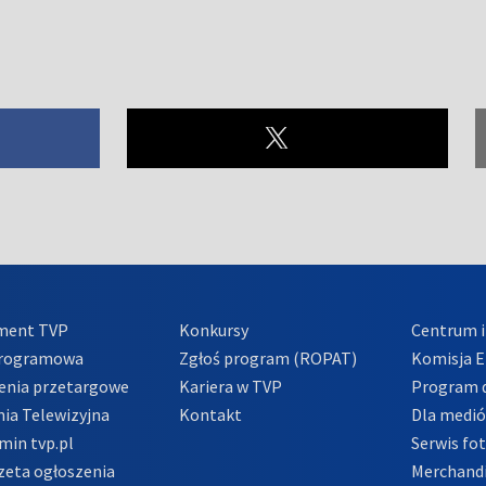
ment TVP
Konkursy
Centrum i
Programowa
Zgłoś program (ROPAT)
Komisja E
enia przetargowe
Kariera w TVP
Program d
ia Telewizyjna
Kontakt
Dla medi
min tvp.pl
Serwis fo
zeta ogłoszenia
Merchandi