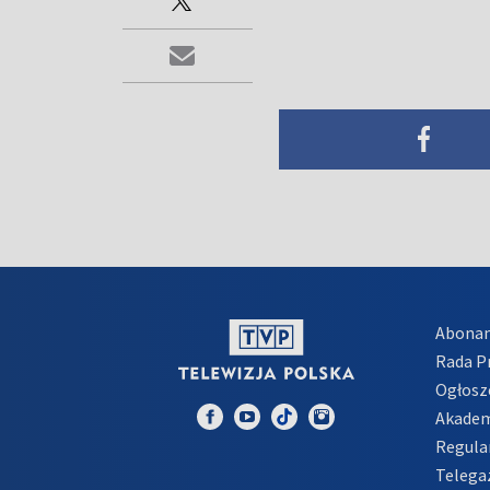
Abona
Rada 
Ogłosz
Akadem
Regula
Telega