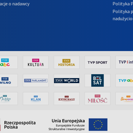
acje o nadawcy
Polityka 
Polityka 
nadużycio