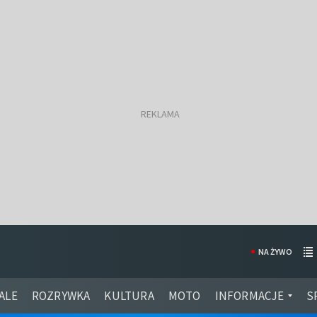
NA ŻYWO
ALE
ROZRYWKA
KULTURA
MOTO
INFORMACJE
S