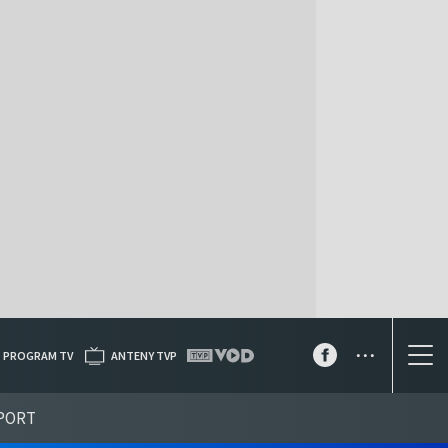
...
PROGRAM TV
ANTENY TVP
PORT