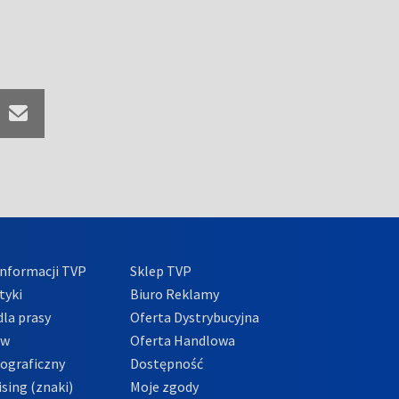
nformacji TVP
Sklep TVP
tyki
Biuro Reklamy
la prasy
Oferta Dystrybucyjna
ów
Oferta Handlowa
tograficzny
Dostępność
sing (znaki)
Moje zgody