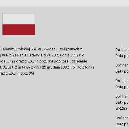
ewizji Polskiej S.A. w likwidacji, związanych z
Dofinan
j w art. 21 ust. 1 ustawy z dnia 29 grudnia 1992 r. o
Data po
r. poz. 1722 oraz z 2024 r. poz. 96) poprzez udzielenie
Dofinan
 31 ust. 2 ustawy z dnia 29 grudnia 1992 r. o radiofonii i
Data po
raz z 2024 r. poz. 96)
Dofinan
Data po
Dofinan
Data po
WRZESIE
Dofinan
Data po