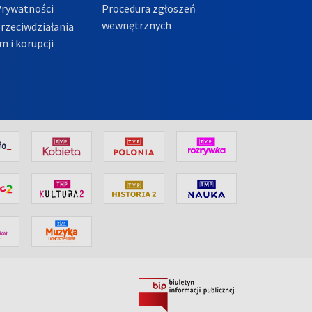
Prywatności
Procedura zgłoszeń
wewnętrznych
przeciwdziałania
m i korupcji