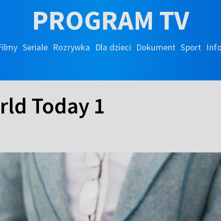
PROGRAM TV
Filmy
Seriale
Rozrywka
Dla dzieci
Dokument
Sport
Inf
rld Today 1