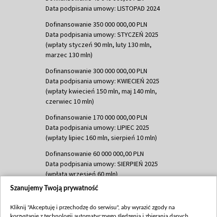
Data podpisania umowy: LISTOPAD 2024
Dofinansowanie 350 000 000,00 PLN
Data podpisania umowy: STYCZEŃ 2025
(wpłaty styczeń 90 mln, luty 130 mln,
marzec 130 mln)
Dofinansowanie 300 000 000,00 PLN
Data podpisania umowy: KWIECIEŃ 2025
(wpłaty kwiecień 150 mln, maj 140 mln,
czerwiec 10 mln)
Dofinansowanie 170 000 000,00 PLN
Data podpisania umowy: LIPIEC 2025
(wpłaty lipiec 160 mln, sierpień 10 mln)
Dofinansowanie 60 000 000,00 PLN
Data podpisania umowy: SIERPIEŃ 2025
(wpłata wrzesień 60 mln)
Szanujemy Twoją prywatność
Dofinansowanie 635 783 051,21 PLN
Data podpisania umowy: WRZESIEŃ 2025
Kliknij "Akceptuję i przechodzę do serwisu", aby wyrazić zgody na
(wpłata wrzesień 100 mln, październik 350
korzystanie z technologii automatycznego śledzenia i zbierania danych,