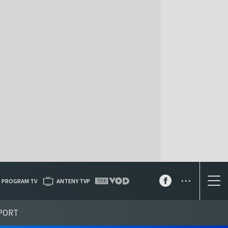
...
PROGRAM TV
ANTENY TVP
PORT