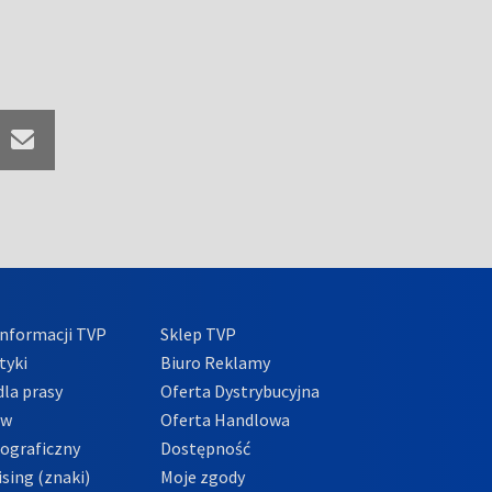
nformacji TVP
Sklep TVP
tyki
Biuro Reklamy
la prasy
Oferta Dystrybucyjna
ów
Oferta Handlowa
tograficzny
Dostępność
sing (znaki)
Moje zgody