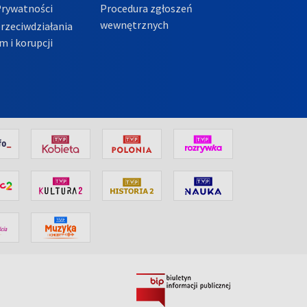
Prywatności
Procedura zgłoszeń
wewnętrznych
przeciwdziałania
m i korupcji