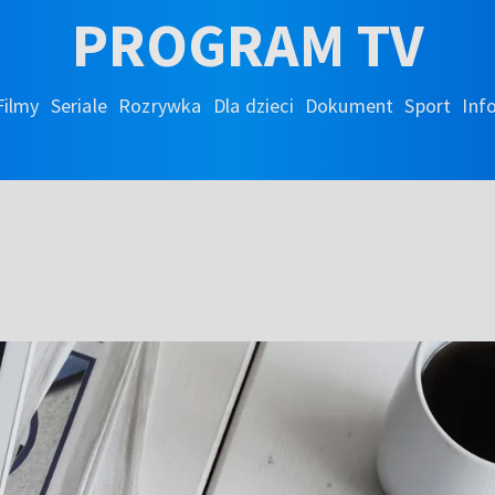
PROGRAM TV
Filmy
Seriale
Rozrywka
Dla dzieci
Dokument
Sport
Inf