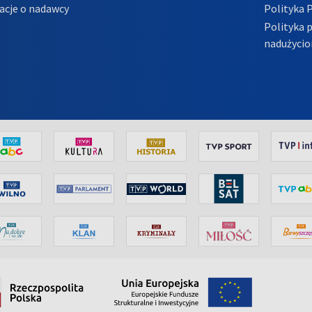
acje o nadawcy
Polityka 
Polityka 
nadużycio