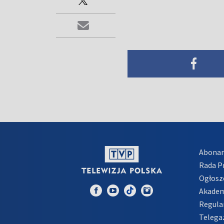
Abona
Rada 
Ogłosz
Akadem
Regula
Telega