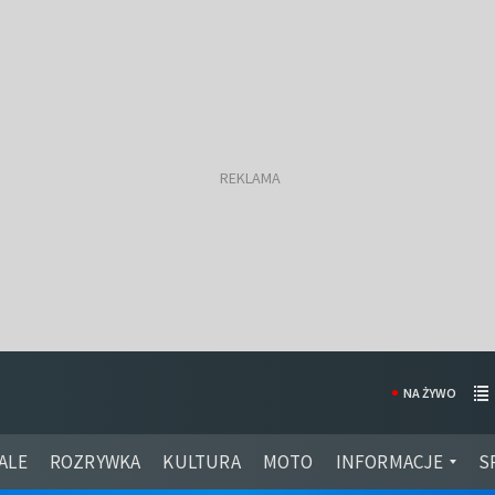
NA ŻYWO
ALE
ROZRYWKA
KULTURA
MOTO
INFORMACJE
S