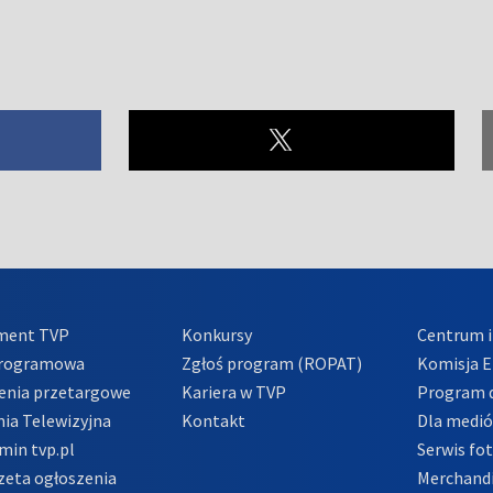
ment TVP
Konkursy
Centrum i
Programowa
Zgłoś program (ROPAT)
Komisja E
enia przetargowe
Kariera w TVP
Program d
ia Telewizyjna
Kontakt
Dla medi
min tvp.pl
Serwis fo
zeta ogłoszenia
Merchandi