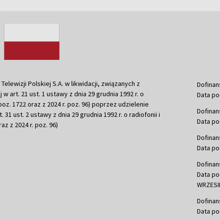
ewizji Polskiej S.A. w likwidacji, związanych z
Dofinan
j w art. 21 ust. 1 ustawy z dnia 29 grudnia 1992 r. o
Data po
r. poz. 1722 oraz z 2024 r. poz. 96) poprzez udzielenie
Dofinan
 31 ust. 2 ustawy z dnia 29 grudnia 1992 r. o radiofonii i
Data po
raz z 2024 r. poz. 96)
Dofinan
Data po
Dofinan
Data po
WRZESIE
Dofinan
Data po