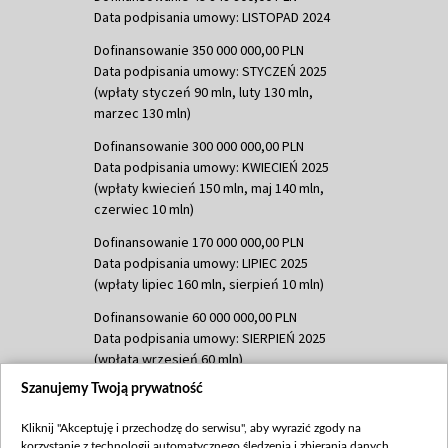
Data podpisania umowy: LISTOPAD 2024
Dofinansowanie 350 000 000,00 PLN
Data podpisania umowy: STYCZEŃ 2025
(wpłaty styczeń 90 mln, luty 130 mln,
marzec 130 mln)
Dofinansowanie 300 000 000,00 PLN
Data podpisania umowy: KWIECIEŃ 2025
(wpłaty kwiecień 150 mln, maj 140 mln,
czerwiec 10 mln)
Dofinansowanie 170 000 000,00 PLN
Data podpisania umowy: LIPIEC 2025
(wpłaty lipiec 160 mln, sierpień 10 mln)
Dofinansowanie 60 000 000,00 PLN
Data podpisania umowy: SIERPIEŃ 2025
(wpłata wrzesień 60 mln)
Szanujemy Twoją prywatność
Dofinansowanie 635 783 051,21 PLN
Data podpisania umowy: WRZESIEŃ 2025
Kliknij "Akceptuję i przechodzę do serwisu", aby wyrazić zgody na
(wpłata wrzesień 100 mln, październik 350
korzystanie z technologii automatycznego śledzenia i zbierania danych,