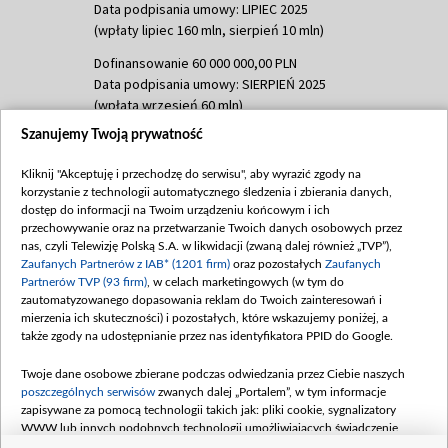
Data podpisania umowy: LIPIEC 2025
(wpłaty lipiec 160 mln, sierpień 10 mln)
Dofinansowanie 60 000 000,00 PLN
Data podpisania umowy: SIERPIEŃ 2025
(wpłata wrzesień 60 mln)
Szanujemy Twoją prywatność
Dofinansowanie 635 783 051,21 PLN
Data podpisania umowy: WRZESIEŃ 2025
Kliknij "Akceptuję i przechodzę do serwisu", aby wyrazić zgody na
(wpłata wrzesień 100 mln, październik 350
korzystanie z technologii automatycznego śledzenia i zbierania danych,
mln, listopad 265 mln)
dostęp do informacji na Twoim urządzeniu końcowym i ich
przechowywanie oraz na przetwarzanie Twoich danych osobowych przez
Dofinansowanie 48 862 000,00 PLN
nas, czyli Telewizję Polską S.A. w likwidacji (zwaną dalej również „TVP”),
Data podpisania umowy: GRUDZIEŃ 2025
Zaufanych Partnerów z IAB* (1201 firm)
oraz pozostałych
Zaufanych
(wpłata grudzień 60,548 mln)
Partnerów TVP (93 firm)
, w celach marketingowych (w tym do
zautomatyzowanego dopasowania reklam do Twoich zainteresowań i
Dofinansowanie 900 000 000,00 PLN
mierzenia ich skuteczności) i pozostałych, które wskazujemy poniżej, a
Data podpisania umowy: LUTY 2026 (wpłata
także zgody na udostępnianie przez nas identyfikatora PPID do Google.
26 lutego 80 mln, 4 marca 370 mln,
8
kwiecień 180 mln, 7 maja 180 mln, 8
Twoje dane osobowe zbierane podczas odwiedzania przez Ciebie naszych
czerwca 90 mln)
poszczególnych serwisów
zwanych dalej „Portalem”, w tym informacje
zapisywane za pomocą technologii takich jak: pliki cookie, sygnalizatory
Dofinansowanie 250 000 000,00 PLN
WWW lub innych podobnych technologii umożliwiających świadczenie
Data podpisania umowy LIPIEC 2026 (wpłata
dopasowanych i bezpiecznych usług, personalizację treści oraz reklam,