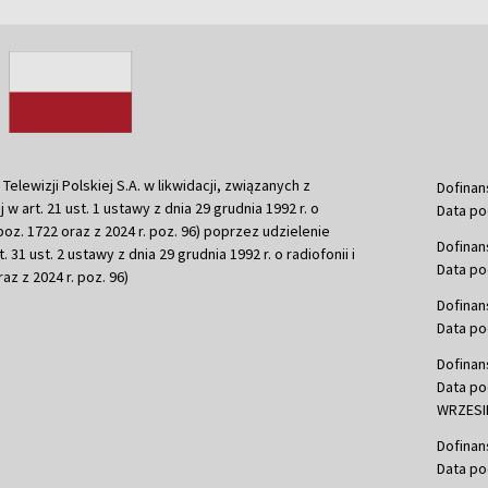
ewizji Polskiej S.A. w likwidacji, związanych z
Dofinan
j w art. 21 ust. 1 ustawy z dnia 29 grudnia 1992 r. o
Data po
r. poz. 1722 oraz z 2024 r. poz. 96) poprzez udzielenie
Dofinan
 31 ust. 2 ustawy z dnia 29 grudnia 1992 r. o radiofonii i
Data po
raz z 2024 r. poz. 96)
Dofinan
Data po
Dofinan
Data po
WRZESIE
Dofinan
Data po