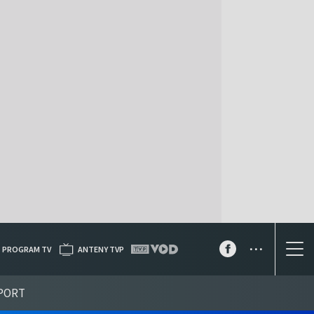
...
PROGRAM TV
ANTENY TVP
PORT