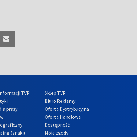
nformacji TVP
Sklep TVP
tyki
Biuro Reklamy
la prasy
Oferta Dystrybucyjna
ów
Oferta Handlowa
tograficzny
Dostępność
sing (znaki)
Moje zgody