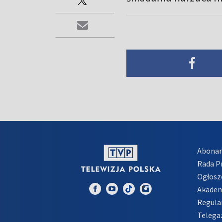
Abona
Rada 
Ogłosz
Akadem
Regula
Telega