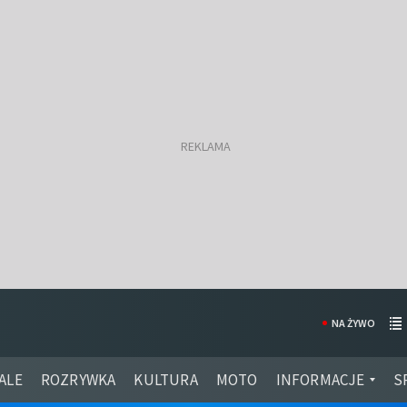
NA ŻYWO
ALE
ROZRYWKA
KULTURA
MOTO
INFORMACJE
S