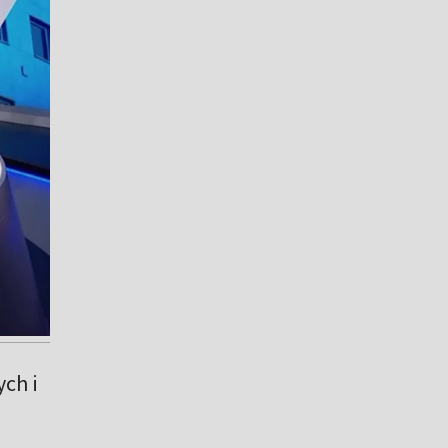
ch i
m