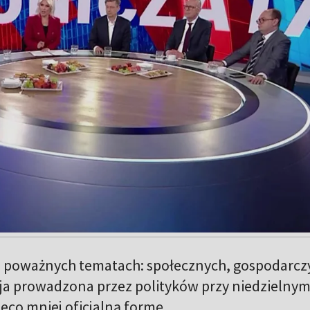
o poważnych tematach: społecznych, gospodarczy
sja prowadzona przez polityków przy niedzielny
eco mniej oficjalną formę.