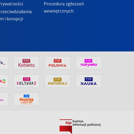
Prywatności
Procedura zgłoszeń
wewnętrznych
przeciwdziałania
m i korupcji