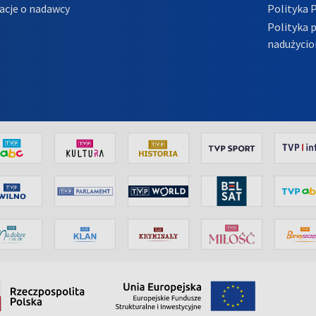
acje o nadawcy
Polityka 
Polityka 
nadużycio