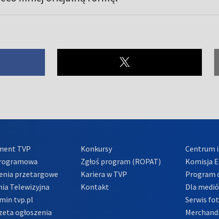
ment TVP
Konkursy
Centrum i
Programowa
Zgłoś program (ROPAT)
Komisja E
enia przetargowe
Kariera w TVP
Program d
ia Telewizyjna
Kontakt
Dla medi
min tvp.pl
Serwis fo
zeta ogłoszenia
Merchandi