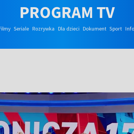
PROGRAM TV
Filmy
Seriale
Rozrywka
Dla dzieci
Dokument
Sport
Inf