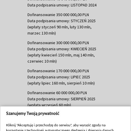
Data podpisania umowy: LISTOPAD 2024
Dofinansowanie 350 000 000,00 PLN
Data podpisania umowy: STYCZEŃ 2025
(wpłaty styczeń 90 mln, luty 130 mln,
marzec 130 mln)
Dofinansowanie 300 000 000,00 PLN
Data podpisania umowy: KWIECIEŃ 2025
(wpłaty kwiecień 150 mln, maj 140 mln,
czerwiec 10 mln)
Dofinansowanie 170 000 000,00 PLN
Data podpisania umowy: LIPIEC 2025
(wpłaty lipiec 160 mln, sierpień 10 mln)
Dofinansowanie 60 000 000,00 PLN
Data podpisania umowy: SIERPIEŃ 2025
(wpłata wrzesień 60 mln)
Szanujemy Twoją prywatność
Dofinansowanie 635 783 051,21 PLN
Data podpisania umowy: WRZESIEŃ 2025
Kliknij "Akceptuję i przechodzę do serwisu", aby wyrazić zgody na
(wpłata wrzesień 100 mln, październik 350
korzystanie z technologii automatycznego śledzenia i zbierania danych,