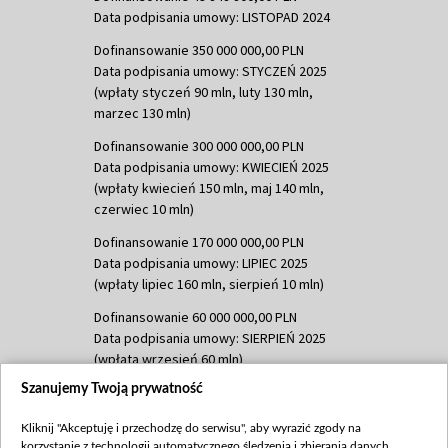
Data podpisania umowy: LISTOPAD 2024
Dofinansowanie 350 000 000,00 PLN
Data podpisania umowy: STYCZEŃ 2025
(wpłaty styczeń 90 mln, luty 130 mln,
marzec 130 mln)
Dofinansowanie 300 000 000,00 PLN
Data podpisania umowy: KWIECIEŃ 2025
(wpłaty kwiecień 150 mln, maj 140 mln,
czerwiec 10 mln)
Dofinansowanie 170 000 000,00 PLN
Data podpisania umowy: LIPIEC 2025
(wpłaty lipiec 160 mln, sierpień 10 mln)
Dofinansowanie 60 000 000,00 PLN
Data podpisania umowy: SIERPIEŃ 2025
(wpłata wrzesień 60 mln)
Szanujemy Twoją prywatność
Dofinansowanie 635 783 051,21 PLN
Data podpisania umowy: WRZESIEŃ 2025
Kliknij "Akceptuję i przechodzę do serwisu", aby wyrazić zgody na
(wpłata wrzesień 100 mln, październik 350
korzystanie z technologii automatycznego śledzenia i zbierania danych,