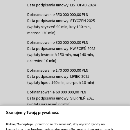
Data podpisania umowy: LISTOPAD 2024
Dofinansowanie 350 000 000,00 PLN
Data podpisania umowy: STYCZEŃ 2025
(wpłaty styczeń 90 mln, luty 130 mln,
marzec 130 mln)
Dofinansowanie 300 000 000,00 PLN
Data podpisania umowy: KWIECIEŃ 2025
(wpłaty kwiecień 150 mln, maj 140 mln,
czerwiec 10 mln)
Dofinansowanie 170 000 000,00 PLN
Data podpisania umowy: LIPIEC 2025
(wpłaty lipiec 160 mln, sierpień 10 mln)
Dofinansowanie 60 000 000,00 PLN
Data podpisania umowy: SIERPIEŃ 2025
(wpłata wrzesień 60 mln)
Szanujemy Twoją prywatność
Dofinansowanie 635 783 051,21 PLN
Data podpisania umowy: WRZESIEŃ 2025
Kliknij "Akceptuję i przechodzę do serwisu", aby wyrazić zgody na
(wpłata wrzesień 100 mln, październik 350
korzystanie z technologii automatycznego śledzenia i zbierania danych,