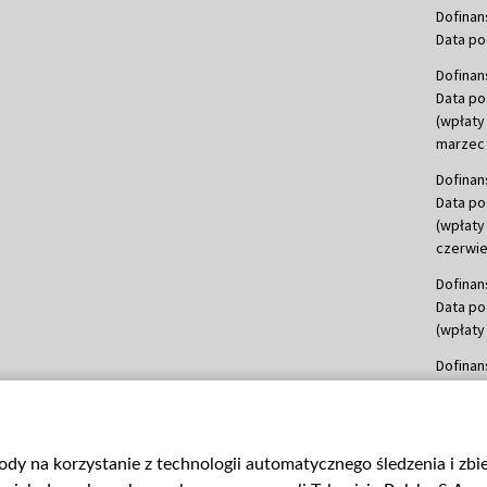
Dofinan
Data po
Dofinan
Data po
(wpłaty
marzec 
Dofinan
Data po
(wpłaty
czerwie
Dofinan
Data po
(wpłaty 
Dofinan
Data po
(wpłata
Dofinan
gody na korzystanie z technologii automatycznego śledzenia i zb
Data po