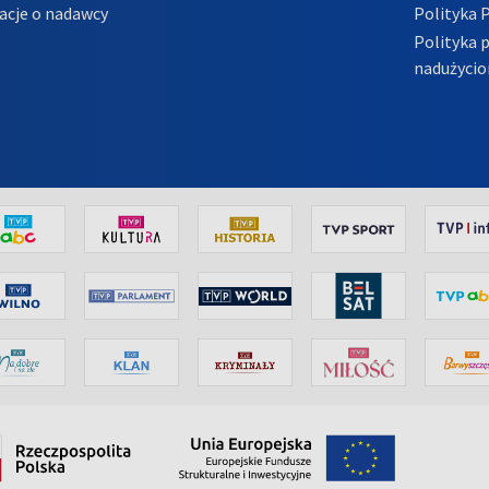
acje o nadawcy
Polityka 
Polityka 
nadużycio