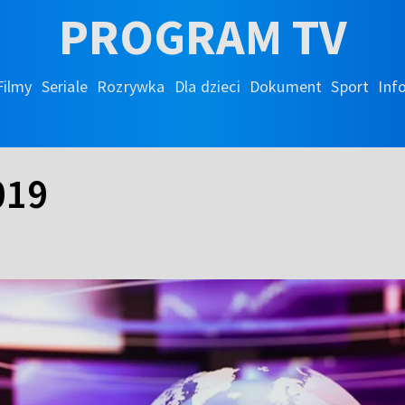
PROGRAM TV
Filmy
Seriale
Rozrywka
Dla dzieci
Dokument
Sport
Inf
019