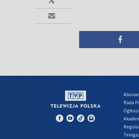
Abona
Rada 
Ogłosz
Akadem
Regula
Telega