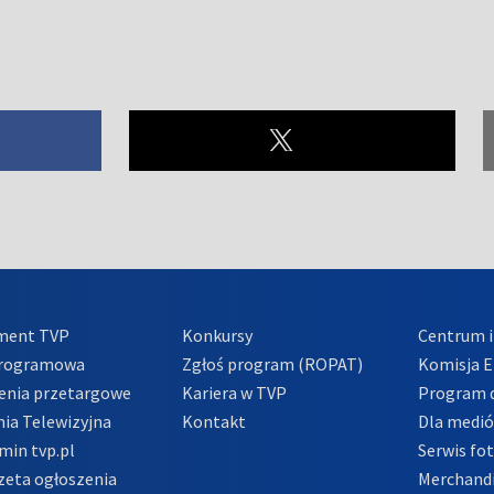
ment TVP
Konkursy
Centrum i
Programowa
Zgłoś program (ROPAT)
Komisja E
enia przetargowe
Kariera w TVP
Program d
ia Telewizyjna
Kontakt
Dla medi
min tvp.pl
Serwis fo
zeta ogłoszenia
Merchandi