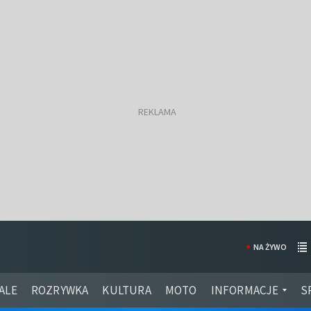
NA ŻYWO
ALE
ROZRYWKA
KULTURA
MOTO
INFORMACJE
S