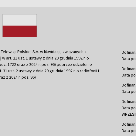
ewizji Polskiej S.A. w likwidacji, związanych z
Dofinan
j w art. 21 ust. 1 ustawy z dnia 29 grudnia 1992 r. o
Data po
r. poz. 1722 oraz z 2024 r. poz. 96) poprzez udzielenie
Dofinan
 31 ust. 2 ustawy z dnia 29 grudnia 1992 r. o radiofonii i
Data po
raz z 2024 r. poz. 96)
Dofinan
Data po
Dofinan
Data po
WRZESIE
Dofinan
Data po