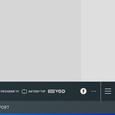
...
PROGRAM TV
ANTENY TVP
PORT