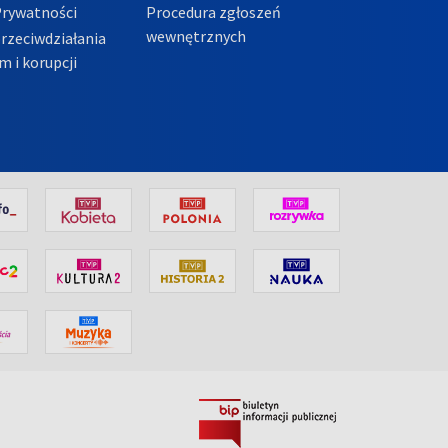
Prywatności
Procedura zgłoszeń
wewnętrznych
przeciwdziałania
m i korupcji