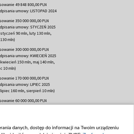
sowanie 49 848 800,00 PLN
dpisania umowy: LISTOPAD 2024
sowanie 350 000 000,00 PLN
dpisania umowy: STYCZEŃ 2025
 styczeń 90 mln, luty 130 mln,
130 mln)
sowanie 300 000 000,00 PLN
dpisania umowy: KWIECIEŃ 2025
 kwiecień 150 mln, maj 140 mln,
c 10 mln)
sowanie 170 000 000,00 PLN
dpisania umowy: LIPIEC 2025
lipiec 160 mln, sierpień 10 mln)
sowanie 60 000 000,00 PLN
dpisania umowy: SIERPIEŃ 2025
 wrzesień 60 mln)
sowanie 635 783 051,21 PLN
ierania danych, dostęp do informacji na Twoim urządzeniu
dpisania umowy: WRZESIEŃ 2025