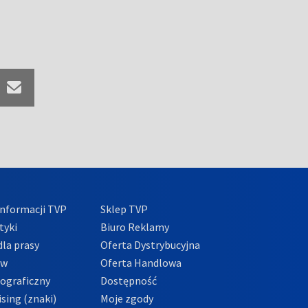
nformacji TVP
Sklep TVP
tyki
Biuro Reklamy
la prasy
Oferta Dystrybucyjna
ów
Oferta Handlowa
tograficzny
Dostępność
sing (znaki)
Moje zgody