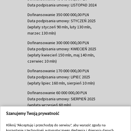
Data podpisania umowy: LISTOPAD 2024
Dofinansowanie 350 000 000,00 PLN
Data podpisania umowy: STYCZEŃ 2025
(wpłaty styczeń 90 mln, luty 130 mln,
marzec 130 mln)
Dofinansowanie 300 000 000,00 PLN
Data podpisania umowy: KWIECIEŃ 2025
(wpłaty kwiecień 150 mln, maj 140 mln,
czerwiec 10 mln)
Dofinansowanie 170 000 000,00 PLN
Data podpisania umowy: LIPIEC 2025
(wpłaty lipiec 160 mln, sierpień 10 mln)
Dofinansowanie 60 000 000,00 PLN
Data podpisania umowy: SIERPIEŃ 2025
(wpłata wrzesień 60 mln)
Szanujemy Twoją prywatność
Dofinansowanie 635 783 051,21 PLN
Data podpisania umowy: WRZESIEŃ 2025
Kliknij "Akceptuję i przechodzę do serwisu", aby wyrazić zgody na
(wpłata wrzesień 100 mln, październik 350
korzystanie z technologii automatycznego śledzenia i zbierania danych,