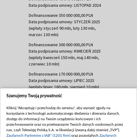
Data podpisania umowy: LISTOPAD 2024
Dofinansowanie 350 000 000,00 PLN
Data podpisania umowy: STYCZEŃ 2025
(wpłaty styczeń 90 mln, luty 130 mln,
marzec 130 mln)
Dofinansowanie 300 000 000,00 PLN
Data podpisania umowy: KWIECIEŃ 2025
(wpłaty kwiecień 150 mln, maj 140 mln,
czerwiec 10 mln)
Dofinansowanie 170 000 000,00 PLN
Data podpisania umowy: LIPIEC 2025
(wpłaty lipiec 160 mln, sierpień 10 mln)
Szanujemy Twoją prywatność
Dofinansowanie 60 000 000,00 PLN
Data podpisania umowy: SIERPIEŃ 2025
Kliknij "Akceptuję i przechodzę do serwisu", aby wyrazić zgody na
(wpłata wrzesień 60 mln)
korzystanie z technologii automatycznego śledzenia i zbierania danych,
Dofinansowanie 635 783 051,21 PLN
dostęp do informacji na Twoim urządzeniu końcowym i ich
przechowywanie oraz na przetwarzanie Twoich danych osobowych przez
Data podpisania umowy: WRZESIEŃ 2025
nas, czyli Telewizję Polską S.A. w likwidacji (zwaną dalej również „TVP”),
(wpłata wrzesień 100 mln, październik 350
Zaufanych Partnerów z IAB* (1201 firm)
oraz pozostałych
Zaufanych