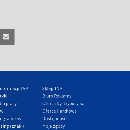
nformacji TVP
Sklep TVP
tyki
Biuro Reklamy
la prasy
Oferta Dystrybucyjna
ów
Oferta Handlowa
tograficzny
Dostępność
sing (znaki)
Moje zgody