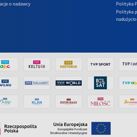
acje o nadawcy
Polityka 
Polityka 
nadużycio