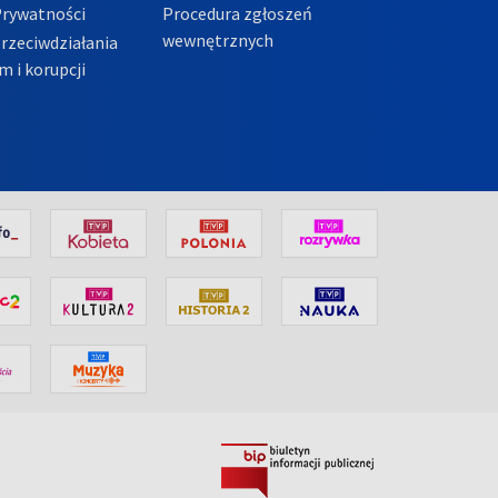
Prywatności
Procedura zgłoszeń
wewnętrznych
przeciwdziałania
m i korupcji