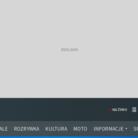
NA ŻYWO
ALE
ROZRYWKA
KULTURA
MOTO
INFORMACJE
S