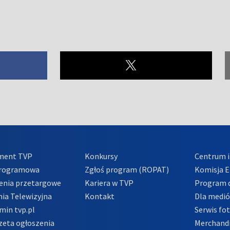
ment TVP
Konkursy
Centrum i
Programowa
Zgłoś program (ROPAT)
Komisja E
enia przetargowe
Kariera w TVP
Program d
ia Telewizyjna
Kontakt
Dla medi
min tvp.pl
Serwis fo
zeta ogłoszenia
Merchandi