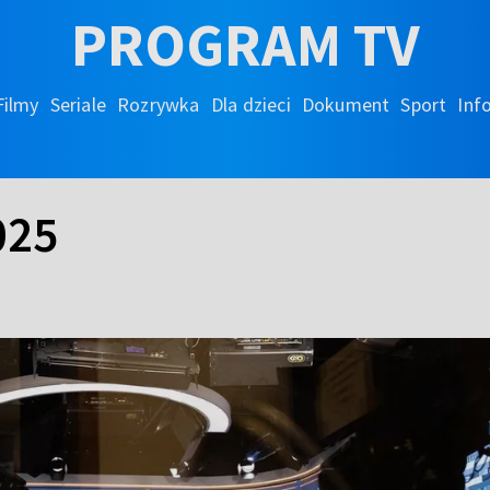
PROGRAM TV
Filmy
Seriale
Rozrywka
Dla dzieci
Dokument
Sport
Inf
025