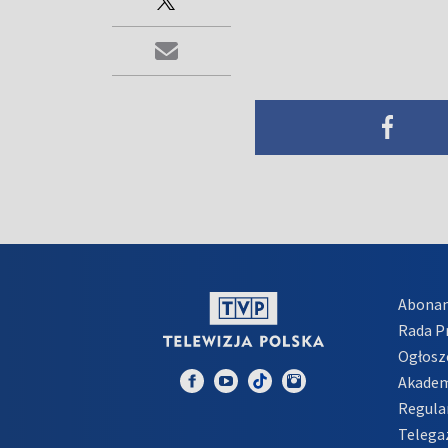
Abona
Rada 
Ogłosz
Akadem
Regula
Telega