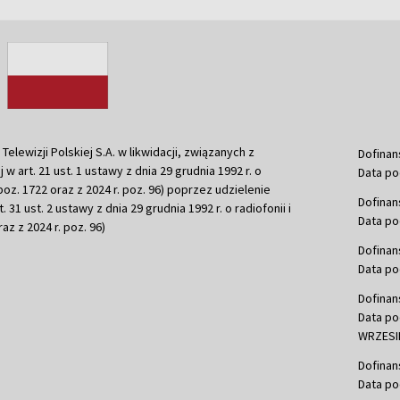
ewizji Polskiej S.A. w likwidacji, związanych z
Dofinan
j w art. 21 ust. 1 ustawy z dnia 29 grudnia 1992 r. o
Data po
r. poz. 1722 oraz z 2024 r. poz. 96) poprzez udzielenie
Dofinan
 31 ust. 2 ustawy z dnia 29 grudnia 1992 r. o radiofonii i
Data po
raz z 2024 r. poz. 96)
Dofinan
Data po
Dofinan
Data po
WRZESIE
Dofinan
Data po