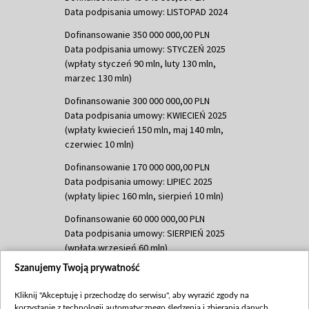
Data podpisania umowy: LISTOPAD 2024
Dofinansowanie 350 000 000,00 PLN
Data podpisania umowy: STYCZEŃ 2025
(wpłaty styczeń 90 mln, luty 130 mln,
marzec 130 mln)
Dofinansowanie 300 000 000,00 PLN
Data podpisania umowy: KWIECIEŃ 2025
(wpłaty kwiecień 150 mln, maj 140 mln,
czerwiec 10 mln)
Dofinansowanie 170 000 000,00 PLN
Data podpisania umowy: LIPIEC 2025
(wpłaty lipiec 160 mln, sierpień 10 mln)
Dofinansowanie 60 000 000,00 PLN
Data podpisania umowy: SIERPIEŃ 2025
(wpłata wrzesień 60 mln)
Szanujemy Twoją prywatność
Dofinansowanie 635 783 051,21 PLN
Data podpisania umowy: WRZESIEŃ 2025
Kliknij "Akceptuję i przechodzę do serwisu", aby wyrazić zgody na
(wpłata wrzesień 100 mln, październik 350
korzystanie z technologii automatycznego śledzenia i zbierania danych,