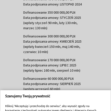
Data podpisania umowy: LISTOPAD 2024
Dofinansowanie 350 000 000,00 PLN
Data podpisania umowy: STYCZEŃ 2025
(wpłaty styczeń 90 mln, luty 130 mln,
marzec 130 mln)
Dofinansowanie 300 000 000,00 PLN
Data podpisania umowy: KWIECIEŃ 2025
(wpłaty kwiecień 150 mln, maj 140 mln,
czerwiec 10 mln)
Dofinansowanie 170 000 000,00 PLN
Data podpisania umowy: LIPIEC 2025
(wpłaty lipiec 160 mln, sierpień 10 mln)
Dofinansowanie 60 000 000,00 PLN
Data podpisania umowy: SIERPIEŃ 2025
(wpłata wrzesień 60 mln)
Szanujemy Twoją prywatność
Dofinansowanie 635 783 051,21 PLN
Data podpisania umowy: WRZESIEŃ 2025
Kliknij "Akceptuję i przechodzę do serwisu", aby wyrazić zgody na
(wpłata wrzesień 100 mln, październik 350
korzystanie z technologii automatycznego śledzenia i zbierania danych,