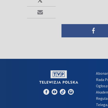
Abona
Rada 
Ogłosz
Akadem
Regula
Telega