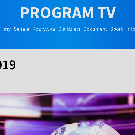
PROGRAM TV
Filmy
Seriale
Rozrywka
Dla dzieci
Dokument
Sport
Inf
019