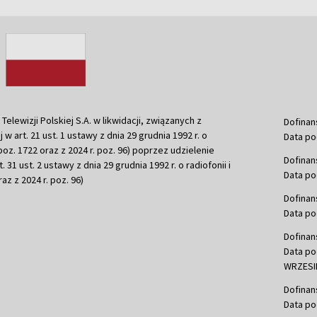
ewizji Polskiej S.A. w likwidacji, związanych z
Dofinan
j w art. 21 ust. 1 ustawy z dnia 29 grudnia 1992 r. o
Data po
r. poz. 1722 oraz z 2024 r. poz. 96) poprzez udzielenie
Dofinan
 31 ust. 2 ustawy z dnia 29 grudnia 1992 r. o radiofonii i
Data po
raz z 2024 r. poz. 96)
Dofinan
Data po
Dofinan
Data po
WRZESIE
Dofinan
Data po