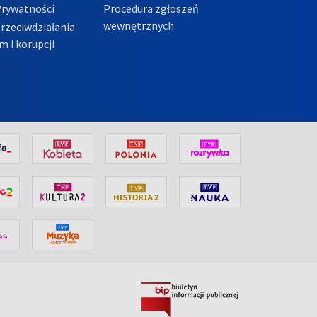
Prywatności
Procedura zgłoszeń
wewnętrznych
przeciwdziałania
m i korupcji