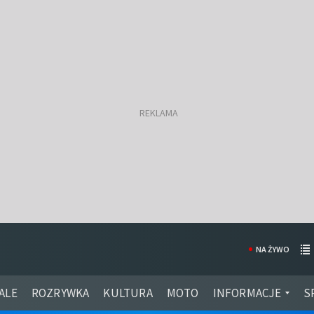
NA ŻYWO
ALE
ROZRYWKA
KULTURA
MOTO
INFORMACJE
S