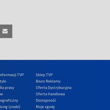
nformacji TVP
Sklep TVP
tyki
Biuro Reklamy
la prasy
Oferta Dystrybucyjna
ów
Oferta Handlowa
tograficzny
Dostępność
sing (znaki)
Moje zgody