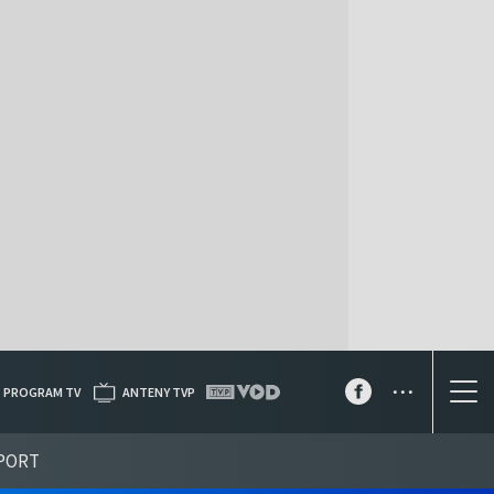
...
PROGRAM TV
ANTENY TVP
PORT