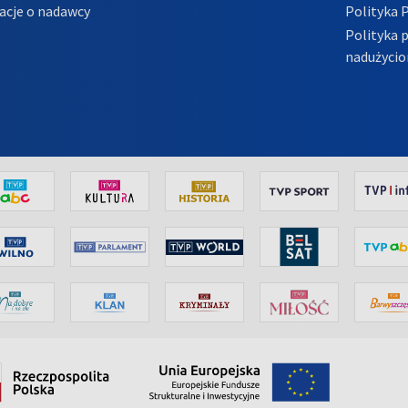
acje o nadawcy
Polityka 
Polityka 
nadużycio