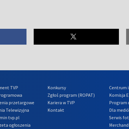
ment TVP
Konkursy
Centrum i
Programowa
Zgłoś program (ROPAT)
Komisja E
enia przetargowe
Kariera w TVP
Program d
ia Telewizyjna
Kontakt
Dla medi
min tvp.pl
Serwis fo
zeta ogłoszenia
Merchandi