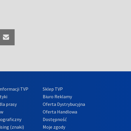
nformacji TVP
Sklep TVP
tyki
Biuro Reklamy
la prasy
Oferta Dystrybucyjna
ów
Oferta Handlowa
tograficzny
Dostępność
sing (znaki)
Moje zgody