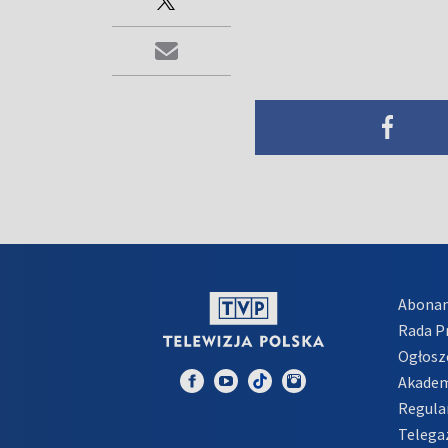
Abona
Rada 
Ogłosz
Akadem
Regula
Telega