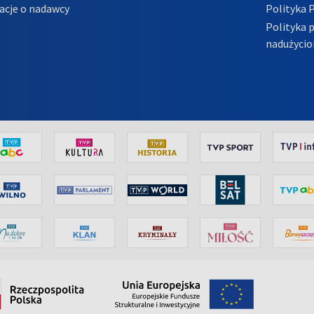
acje o nadawcy
Polityka 
Polityka 
nadużycio