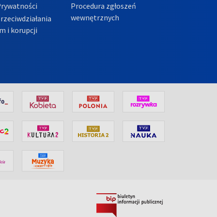
Prywatności
Procedura zgłoszeń
wewnętrznych
przeciwdziałania
m i korupcji