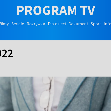
PROGRAM TV
Filmy
Seriale
Rozrywka
Dla dzieci
Dokument
Sport
Inf
022