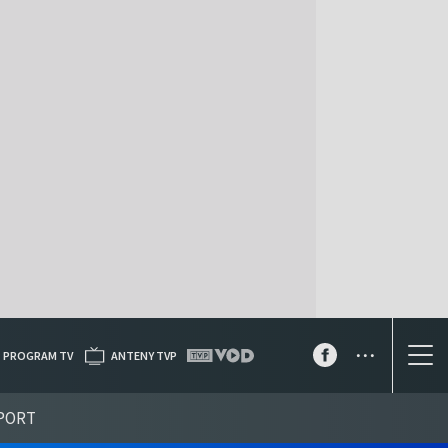
...
PROGRAM TV
ANTENY TVP
PORT