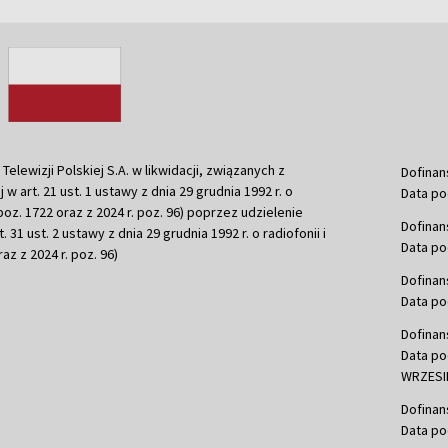
ewizji Polskiej S.A. w likwidacji, związanych z
Dofinan
j w art. 21 ust. 1 ustawy z dnia 29 grudnia 1992 r. o
Data po
r. poz. 1722 oraz z 2024 r. poz. 96) poprzez udzielenie
Dofinan
 31 ust. 2 ustawy z dnia 29 grudnia 1992 r. o radiofonii i
Data po
raz z 2024 r. poz. 96)
Dofinan
Data po
Dofinan
Data po
WRZESIE
Dofinan
Data po