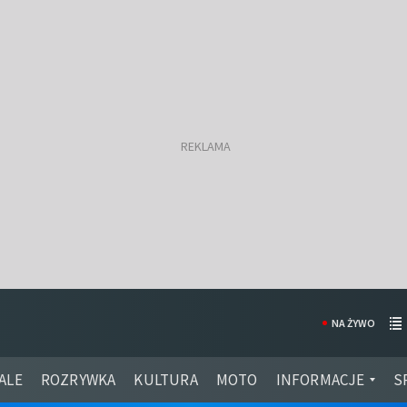
NA ŻYWO
ALE
ROZRYWKA
KULTURA
MOTO
INFORMACJE
S