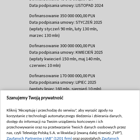
Data podpisania umowy: LISTOPAD 2024
Dofinansowanie 350 000 000,00 PLN
Data podpisania umowy: STYCZEŃ 2025
(wpłaty styczeń 90 mln, luty 130 mln,
marzec 130 mln)
Dofinansowanie 300 000 000,00 PLN
Data podpisania umowy: KWIECIEŃ 2025
(wpłaty kwiecień 150 mln, maj 140 mln,
czerwiec 10 mln)
Dofinansowanie 170 000 000,00 PLN
Data podpisania umowy: LIPIEC 2025
(wpłaty lipiec 160 mln, sierpień 10 mln)
Szanujemy Twoją prywatność
Dofinansowanie 60 000 000,00 PLN
Data podpisania umowy: SIERPIEŃ 2025
Kliknij "Akceptuję i przechodzę do serwisu", aby wyrazić zgody na
(wpłata wrzesień 60 mln)
korzystanie z technologii automatycznego śledzenia i zbierania danych,
Dofinansowanie 635 783 051,21 PLN
dostęp do informacji na Twoim urządzeniu końcowym i ich
przechowywanie oraz na przetwarzanie Twoich danych osobowych przez
Data podpisania umowy: WRZESIEŃ 2025
nas, czyli Telewizję Polską S.A. w likwidacji (zwaną dalej również „TVP”),
(wpłata wrzesień 100 mln, październik 350
Zaufanych Partnerów z IAB* (1201 firm)
oraz pozostałych
Zaufanych