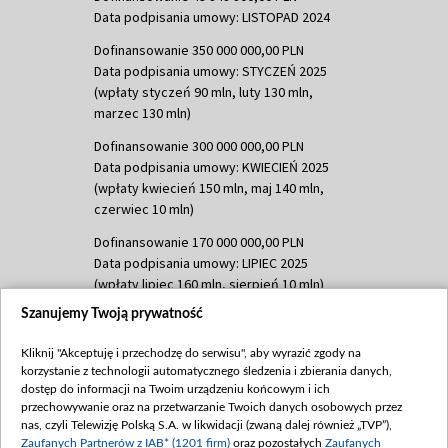
Data podpisania umowy: LISTOPAD 2024
Dofinansowanie 350 000 000,00 PLN
Data podpisania umowy: STYCZEŃ 2025
(wpłaty styczeń 90 mln, luty 130 mln,
marzec 130 mln)
Dofinansowanie 300 000 000,00 PLN
Data podpisania umowy: KWIECIEŃ 2025
(wpłaty kwiecień 150 mln, maj 140 mln,
czerwiec 10 mln)
Dofinansowanie 170 000 000,00 PLN
Data podpisania umowy: LIPIEC 2025
(wpłaty lipiec 160 mln, sierpień 10 mln)
Szanujemy Twoją prywatność
Dofinansowanie 60 000 000,00 PLN
Data podpisania umowy: SIERPIEŃ 2025
Kliknij "Akceptuję i przechodzę do serwisu", aby wyrazić zgody na
(wpłata wrzesień 60 mln)
korzystanie z technologii automatycznego śledzenia i zbierania danych,
Dofinansowanie 635 783 051,21 PLN
dostęp do informacji na Twoim urządzeniu końcowym i ich
przechowywanie oraz na przetwarzanie Twoich danych osobowych przez
Data podpisania umowy: WRZESIEŃ 2025
nas, czyli Telewizję Polską S.A. w likwidacji (zwaną dalej również „TVP”),
(wpłata wrzesień 100 mln, październik 350
Zaufanych Partnerów z IAB* (1201 firm)
oraz pozostałych
Zaufanych