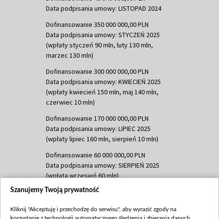
Data podpisania umowy: LISTOPAD 2024
Dofinansowanie 350 000 000,00 PLN
Data podpisania umowy: STYCZEŃ 2025
(wpłaty styczeń 90 mln, luty 130 mln,
marzec 130 mln)
Dofinansowanie 300 000 000,00 PLN
Data podpisania umowy: KWIECIEŃ 2025
(wpłaty kwiecień 150 mln, maj 140 mln,
czerwiec 10 mln)
Dofinansowanie 170 000 000,00 PLN
Data podpisania umowy: LIPIEC 2025
(wpłaty lipiec 160 mln, sierpień 10 mln)
Dofinansowanie 60 000 000,00 PLN
Data podpisania umowy: SIERPIEŃ 2025
(wpłata wrzesień 60 mln)
Szanujemy Twoją prywatność
Dofinansowanie 635 783 051,21 PLN
Data podpisania umowy: WRZESIEŃ 2025
Kliknij "Akceptuję i przechodzę do serwisu", aby wyrazić zgody na
(wpłata wrzesień 100 mln, październik 350
korzystanie z technologii automatycznego śledzenia i zbierania danych,