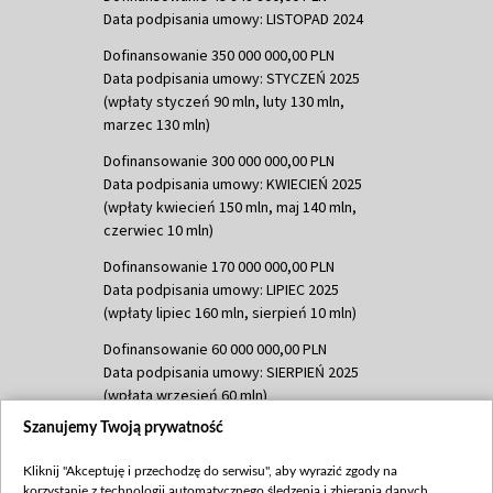
Data podpisania umowy: LISTOPAD 2024
Dofinansowanie 350 000 000,00 PLN
Data podpisania umowy: STYCZEŃ 2025
(wpłaty styczeń 90 mln, luty 130 mln,
marzec 130 mln)
Dofinansowanie 300 000 000,00 PLN
Data podpisania umowy: KWIECIEŃ 2025
(wpłaty kwiecień 150 mln, maj 140 mln,
czerwiec 10 mln)
Dofinansowanie 170 000 000,00 PLN
Data podpisania umowy: LIPIEC 2025
(wpłaty lipiec 160 mln, sierpień 10 mln)
Dofinansowanie 60 000 000,00 PLN
Data podpisania umowy: SIERPIEŃ 2025
(wpłata wrzesień 60 mln)
Szanujemy Twoją prywatność
Dofinansowanie 635 783 051,21 PLN
Data podpisania umowy: WRZESIEŃ 2025
Kliknij "Akceptuję i przechodzę do serwisu", aby wyrazić zgody na
(wpłata wrzesień 100 mln, październik 350
korzystanie z technologii automatycznego śledzenia i zbierania danych,