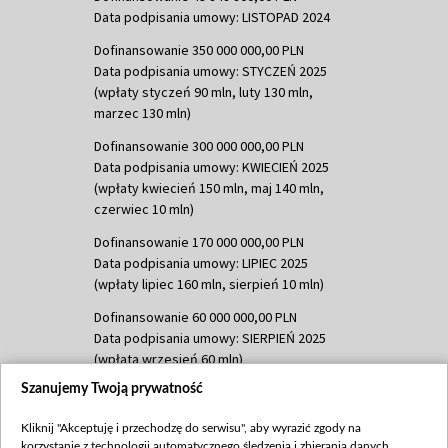
Data podpisania umowy: LISTOPAD 2024
Dofinansowanie 350 000 000,00 PLN
Data podpisania umowy: STYCZEŃ 2025
(wpłaty styczeń 90 mln, luty 130 mln,
marzec 130 mln)
Dofinansowanie 300 000 000,00 PLN
Data podpisania umowy: KWIECIEŃ 2025
(wpłaty kwiecień 150 mln, maj 140 mln,
czerwiec 10 mln)
Dofinansowanie 170 000 000,00 PLN
Data podpisania umowy: LIPIEC 2025
(wpłaty lipiec 160 mln, sierpień 10 mln)
Dofinansowanie 60 000 000,00 PLN
Data podpisania umowy: SIERPIEŃ 2025
(wpłata wrzesień 60 mln)
Szanujemy Twoją prywatność
Dofinansowanie 635 783 051,21 PLN
Data podpisania umowy: WRZESIEŃ 2025
Kliknij "Akceptuję i przechodzę do serwisu", aby wyrazić zgody na
(wpłata wrzesień 100 mln, październik 350
korzystanie z technologii automatycznego śledzenia i zbierania danych,