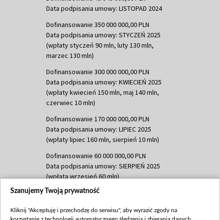
Data podpisania umowy: LISTOPAD 2024
Dofinansowanie 350 000 000,00 PLN
Data podpisania umowy: STYCZEŃ 2025
(wpłaty styczeń 90 mln, luty 130 mln,
marzec 130 mln)
Dofinansowanie 300 000 000,00 PLN
Data podpisania umowy: KWIECIEŃ 2025
(wpłaty kwiecień 150 mln, maj 140 mln,
czerwiec 10 mln)
Dofinansowanie 170 000 000,00 PLN
Data podpisania umowy: LIPIEC 2025
(wpłaty lipiec 160 mln, sierpień 10 mln)
Dofinansowanie 60 000 000,00 PLN
Data podpisania umowy: SIERPIEŃ 2025
(wpłata wrzesień 60 mln)
Szanujemy Twoją prywatność
Dofinansowanie 635 783 051,21 PLN
Data podpisania umowy: WRZESIEŃ 2025
Kliknij "Akceptuję i przechodzę do serwisu", aby wyrazić zgody na
(wpłata wrzesień 100 mln, październik 350
korzystanie z technologii automatycznego śledzenia i zbierania danych,