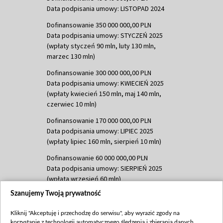
Data podpisania umowy: LISTOPAD 2024
Dofinansowanie 350 000 000,00 PLN
Data podpisania umowy: STYCZEŃ 2025
(wpłaty styczeń 90 mln, luty 130 mln,
marzec 130 mln)
Dofinansowanie 300 000 000,00 PLN
Data podpisania umowy: KWIECIEŃ 2025
(wpłaty kwiecień 150 mln, maj 140 mln,
czerwiec 10 mln)
Dofinansowanie 170 000 000,00 PLN
Data podpisania umowy: LIPIEC 2025
(wpłaty lipiec 160 mln, sierpień 10 mln)
Dofinansowanie 60 000 000,00 PLN
Data podpisania umowy: SIERPIEŃ 2025
(wpłata wrzesień 60 mln)
Szanujemy Twoją prywatność
Dofinansowanie 635 783 051,21 PLN
Data podpisania umowy: WRZESIEŃ 2025
Kliknij "Akceptuję i przechodzę do serwisu", aby wyrazić zgody na
(wpłata wrzesień 100 mln, październik 350
korzystanie z technologii automatycznego śledzenia i zbierania danych,