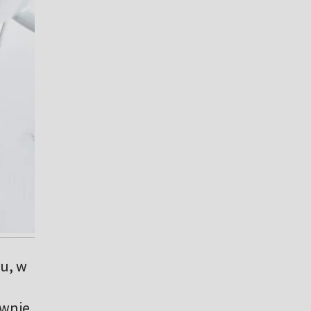
łu, w
wnie.