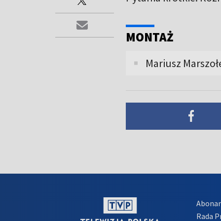
MONTAŻ
Mariusz Marszoł
Abona
Rada 