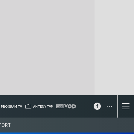
...
PROGRAM TV
ANTENY TVP
PORT