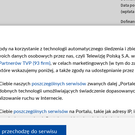
Data po
(wpłata
Dofinan
Data po
(wpłata
mln, lis
gody na korzystanie z technologii automatycznego śledzenia i zb
Dofinan
ch danych osobowych przez nas, czyli Telewizję Polską S.A. w 
Data po
(wpłata
Partnerów TVP (93 firm)
, w celach marketingowych (w tym do 
 które wskazujemy poniżej, a także zgody na udostępnianie przez
Dofinan
Data po
Ciebie naszych
poszczególnych serwisów
zwanych dalej „Portal
26 lute
dobnych technologii umożliwiających świadczenie dopasowanych i
kwiecie
czerwca
lizowanie ruchu w Internecie.
Dofinan
Ciebie
poszczególnych serwisów
na Portalu, takie jak adresy IP
Data po
iwaniach w serwisach Portalu czy historia odwiedzin będą prze
4 sierpn
tępujących celów i funkcji: przechowywania informacji na urząd
i przechodzę do serwisu
sonalizowanych reklam, tworzenia profilu spersonalizowanych t