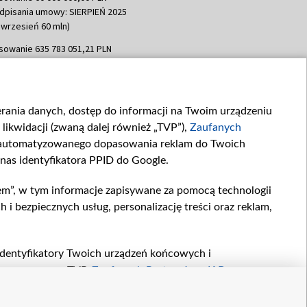
dpisania umowy: SIERPIEŃ 2025
 wrzesień 60 mln)
sowanie 635 783 051,21 PLN
dpisania umowy: WRZESIEŃ 2025
 wrzesień 100 mln, październik 350
topad 265 mln)
ierania danych, dostęp do informacji na Twoim urządzeniu
sowanie 48 862 000,00 PLN
likwidacji (zwaną dalej również „TVP”),
Zaufanych
dpisania umowy: GRUDZIEŃ 2025
 grudzień 60,548 mln)
zautomatyzowanego dopasowania reklam do Twoich
 nas identyfikatora PPID do Google.
sowanie 900 000 000,00 PLN
dpisania umowy: LUTY 2026 (wpłata
em”, w tym informacje zapisywane za pomocą technologii
go 80 mln, 4 marca 370 mln,
8
 bezpiecznych usług, personalizację treści oraz reklam,
ń 180 mln, 7 maja 180 mln, 8
 90 mln)
sowanie 250 000 000,00 PLN
, identyfikatory Twoich urządzeń końcowych i
dpisania umowy LIPIEC 2026 (wpłata
twarzane przez TVP,
Zaufanych Partnerów z IAB
oraz
ia 250 mln
zeniu lub dostęp do nich, wyboru podstawowych reklam,
reści, wyboru spersonalizowanych treści, pomiaru