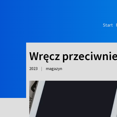
Start
Wręcz przeciwni
2023
|
magazyn