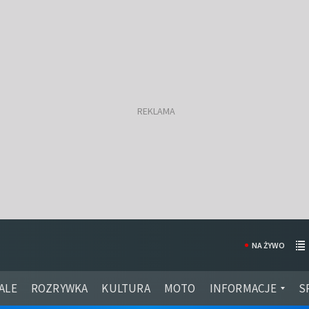
NA ŻYWO
ALE
ROZRYWKA
KULTURA
MOTO
INFORMACJE
S