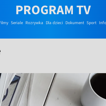
PROGRAM TV
Filmy
Seriale
Rozrywka
Dla dzieci
Dokument
Sport
Inf
e