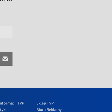
nformacji TVP
Sklep TVP
tyki
Biuro Reklamy