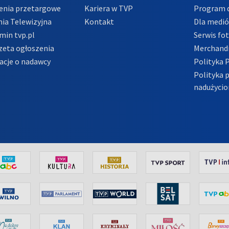
enia przetargowe
Kariera w TVP
Program d
ia Telewizyjna
Kontakt
Dla medi
min tvp.pl
Serwis fo
zeta ogłoszenia
Merchandi
acje o nadawcy
Polityka 
Polityka 
nadużycio