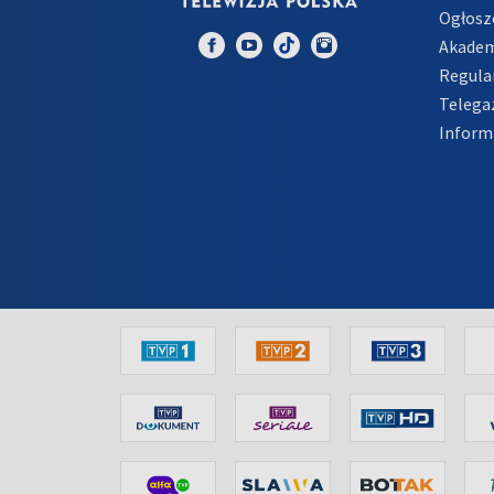
Ogłosz
Akadem
Regula
Telega
Inform