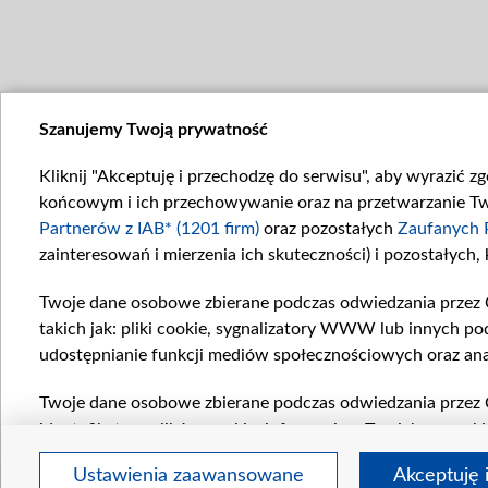
Szanujemy Twoją prywatność
Kliknij "Akceptuję i przechodzę do serwisu", aby wyrazić z
końcowym i ich przechowywanie oraz na przetwarzanie Twoi
Partnerów z IAB* (1201 firm)
oraz pozostałych
Zaufanych 
zainteresowań i mierzenia ich skuteczności) i pozostałych,
Twoje dane osobowe zbierane podczas odwiedzania przez 
takich jak: pliki cookie, sygnalizatory WWW lub innych po
udostępnianie funkcji mediów społecznościowych oraz ana
Twoje dane osobowe zbierane podczas odwiedzania przez 
identyfikatory plików cookie, informacje o Twoich wyszuk
pozostałych
Zaufanych Partnerów TVP
dla realizacji nas
Ustawienia zaawansowane
Akceptuję 
wyboru spersonalizowanych reklam, tworzenia profilu sper