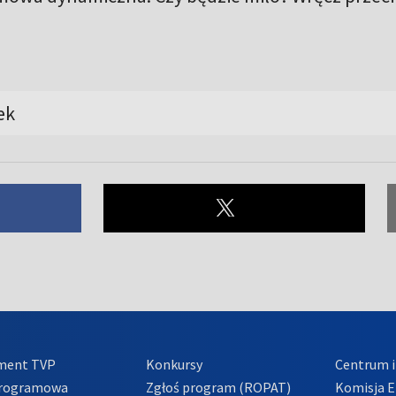
ek
ment TVP
Konkursy
Centrum i
Programowa
Zgłoś program (ROPAT)
Komisja E