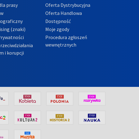
la prasy
Oferta Dystrybucyjna
ów
Oferta Handlowa
tograficzny
Dostępność
sing (znaki)
Moje zgody
Prywatności
Procedura zgłoszeń
wewnętrznych
przeciwdziałania
m i korupcji