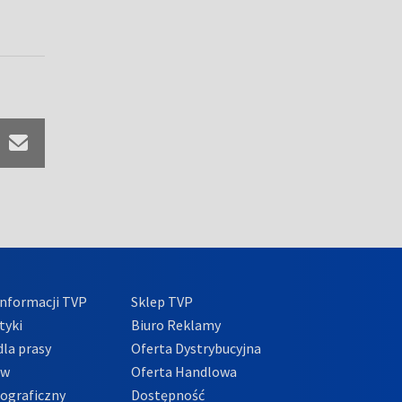
nformacji TVP
Sklep TVP
tyki
Biuro Reklamy
la prasy
Oferta Dystrybucyjna
ów
Oferta Handlowa
tograficzny
Dostępność