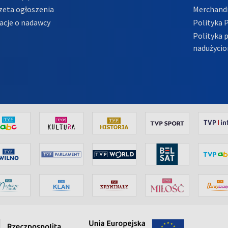
zeta ogłoszenia
Merchandi
acje o nadawcy
Polityka 
Polityka 
nadużycio