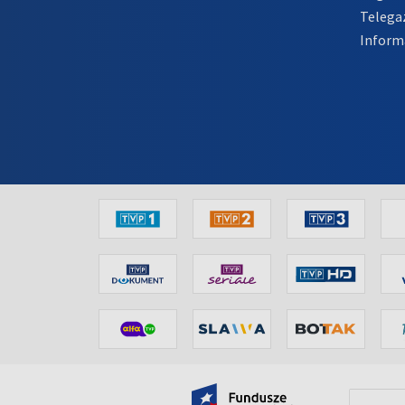
Telega
Inform