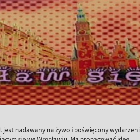
! jest nadawany na żywo i poświęcony wydarzen
ącym się we Wrocławiu. Ma propagować ideę