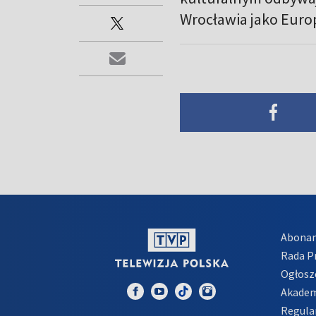
Wrocławia jako Europ
Abona
Rada 
Ogłosz
Akadem
Regula