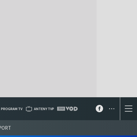
...
PROGRAM TV
ANTENY TVP
PORT