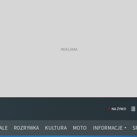
NA ŻYWO
ALE
ROZRYWKA
KULTURA
MOTO
INFORMACJE
S