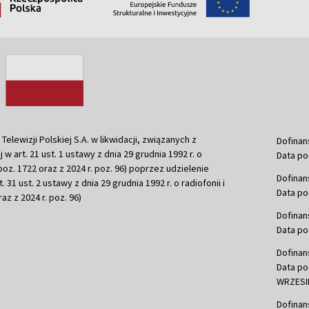
ewizji Polskiej S.A. w likwidacji, związanych z
Dofinan
j w art. 21 ust. 1 ustawy z dnia 29 grudnia 1992 r. o
Data po
r. poz. 1722 oraz z 2024 r. poz. 96) poprzez udzielenie
Dofinan
 31 ust. 2 ustawy z dnia 29 grudnia 1992 r. o radiofonii i
Data po
raz z 2024 r. poz. 96)
Dofinan
Data po
Dofinan
Data po
WRZESIE
Dofinan