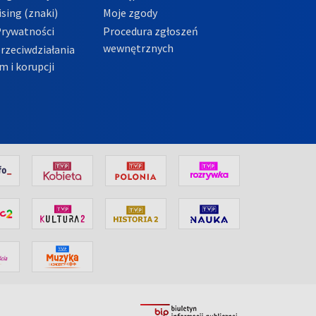
sing (znaki)
Moje zgody
Prywatności
Procedura zgłoszeń
wewnętrznych
przeciwdziałania
m i korupcji