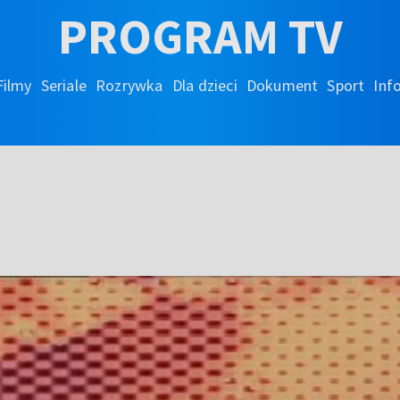
PROGRAM TV
Filmy
Seriale
Rozrywka
Dla dzieci
Dokument
Sport
Inf