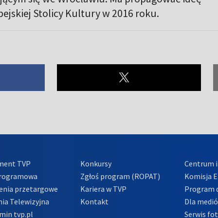
ejskiej Stolicy Kultury w 2016 roku.
ment TVP
Konkursy
Centrum i
Programowa
Zgłoś program (ROPAT)
Komisja E
enia przetargowe
Kariera w TVP
Program d
ia Telewizyjna
Kontakt
Dla medi
min tvp.pl
Serwis fo