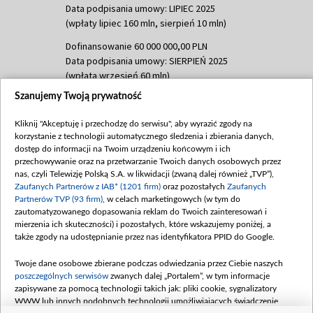
Data podpisania umowy: LIPIEC 2025
(wpłaty lipiec 160 mln, sierpień 10 mln)
Dofinansowanie 60 000 000,00 PLN
Data podpisania umowy: SIERPIEŃ 2025
(wpłata wrzesień 60 mln)
Szanujemy Twoją prywatność
Dofinansowanie 635 783 051,21 PLN
Data podpisania umowy: WRZESIEŃ 2025
Kliknij "Akceptuję i przechodzę do serwisu", aby wyrazić zgody na
(wpłata wrzesień 100 mln, październik 350
korzystanie z technologii automatycznego śledzenia i zbierania danych,
mln, listopad 265 mln)
dostęp do informacji na Twoim urządzeniu końcowym i ich
przechowywanie oraz na przetwarzanie Twoich danych osobowych przez
Dofinansowanie 48 862 000,00 PLN
nas, czyli Telewizję Polską S.A. w likwidacji (zwaną dalej również „TVP”),
Data podpisania umowy: GRUDZIEŃ 2025
Zaufanych Partnerów z IAB* (1201 firm)
oraz pozostałych
Zaufanych
(wpłata grudzień 60,548 mln)
Partnerów TVP (93 firm)
, w celach marketingowych (w tym do
zautomatyzowanego dopasowania reklam do Twoich zainteresowań i
Dofinansowanie 900 000 000,00 PLN
mierzenia ich skuteczności) i pozostałych, które wskazujemy poniżej, a
Data podpisania umowy: LUTY 2026 (wpłata
także zgody na udostępnianie przez nas identyfikatora PPID do Google.
26 lutego 80 mln, 4 marca 370 mln,
8
kwiecień 180 mln, 7 maja 180 mln, 8
Twoje dane osobowe zbierane podczas odwiedzania przez Ciebie naszych
czerwca 90 mln)
poszczególnych serwisów
zwanych dalej „Portalem”, w tym informacje
zapisywane za pomocą technologii takich jak: pliki cookie, sygnalizatory
Dofinansowanie 250 000 000,00 PLN
WWW lub innych podobnych technologii umożliwiających świadczenie