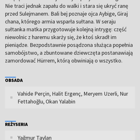
Nie traci jednak zapału do walki i stara się ukryć ranę
przed Sulejmanem. Bali bej poznaje ojca Aybige, Giraj
chana, którego armia wsparła sułtana. W seraju
sułtanka matka przygotowuje kolejną intrygę: część
niewolnic z haremu skarży się, że ktoś skradł im
pieniądze. Bezpodstawnie posądzona służąca popełnia
samobójstwo, a zbuntowane dziewczęta postanawiają
zamordować Hürrem, którą obwiniają o wszystko.
OBSADA
Vahide Perçin, Halit Ergenç, Meryem Uzerli, Nur
Fettahoğlu, Okan Yalabin
REŻYSERIA
Yağmur Taylan