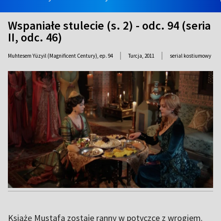
Wspaniałe stulecie (s. 2) - odc. 94 (seria
II, odc. 46)
|
|
Muhtesem Yüzyil (Magnificent Century), ep. 94
Turcja,
2011
serial kostiumowy
Książę Mustafa zostaje ranny w potyczce z wrogiem.