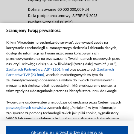
Dofinansowanie 60 000 000,00 PLN
Data podpisania umowy: SIERPIEŃ 2025
(wpłata wrzesień 60 mln)
Szanujemy Twoją prywatność
Dofinansowanie 635 783 051,21 PLN
Data podpisania umowy: WRZESIEŃ 2025
Kliknij "Akceptuję i przechodzę do serwisu", aby wyrazić zgody na
(wpłata wrzesień 100 mln, październik 350
korzystanie z technologii automatycznego śledzenia i zbierania danych,
mln, listopad 265 mln)
dostęp do informacji na Twoim urządzeniu końcowym i ich
przechowywanie oraz na przetwarzanie Twoich danych osobowych przez
Dofinansowanie 48 862 000,00 PLN
nas, czyli Telewizję Polską S.A. w likwidacji (zwaną dalej również „TVP”),
Data podpisania umowy: GRUDZIEŃ 2025
Zaufanych Partnerów z IAB* (1201 firm)
oraz pozostałych
Zaufanych
(wpłata grudzień 60,548 mln)
Partnerów TVP (93 firm)
, w celach marketingowych (w tym do
zautomatyzowanego dopasowania reklam do Twoich zainteresowań i
Dofinansowanie 900 000 000,00 PLN
mierzenia ich skuteczności) i pozostałych, które wskazujemy poniżej, a
Data podpisania umowy: LUTY 2026 (wpłata
także zgody na udostępnianie przez nas identyfikatora PPID do Google.
26 lutego 80 mln, 4 marca 370 mln,
8
kwiecień 180 mln, 7 maja 180 mln, 8
Twoje dane osobowe zbierane podczas odwiedzania przez Ciebie naszych
czerwca 90 mln)
poszczególnych serwisów
zwanych dalej „Portalem”, w tym informacje
zapisywane za pomocą technologii takich jak: pliki cookie, sygnalizatory
Dofinansowanie 250 000 000,00 PLN
WWW lub innych podobnych technologii umożliwiających świadczenie
Data podpisania umowy LIPIEC 2026 (wpłata
dopasowanych i bezpiecznych usług, personalizację treści oraz reklam,
udostępnianie funkcji mediów społecznościowych oraz analizowanie ruchu
4 sierpnia 250 mln
Akceptuję i przechodzę do serwisu