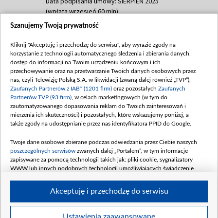
Data podpisania umowy: SIERPIEŃ 2025
(wpłata wrzesień 60 mln)
Szanujemy Twoją prywatność
Dofinansowanie 635 783 051,21 PLN
Data podpisania umowy: WRZESIEŃ 2025
Kliknij "Akceptuję i przechodzę do serwisu", aby wyrazić zgody na
(wpłata wrzesień 100 mln, październik 350
korzystanie z technologii automatycznego śledzenia i zbierania danych,
mln, listopad 265 mln)
dostęp do informacji na Twoim urządzeniu końcowym i ich
przechowywanie oraz na przetwarzanie Twoich danych osobowych przez
Dofinansowanie 48 862 000,00 PLN
nas, czyli Telewizję Polską S.A. w likwidacji (zwaną dalej również „TVP”),
Data podpisania umowy: GRUDZIEŃ 2025
Zaufanych Partnerów z IAB* (1201 firm)
oraz pozostałych
Zaufanych
(wpłata grudzień 60,548 mln)
Partnerów TVP (93 firm)
, w celach marketingowych (w tym do
zautomatyzowanego dopasowania reklam do Twoich zainteresowań i
Dofinansowanie 900 000 000,00 PLN
mierzenia ich skuteczności) i pozostałych, które wskazujemy poniżej, a
Data podpisania umowy: LUTY 2026 (wpłata
także zgody na udostępnianie przez nas identyfikatora PPID do Google.
26 lutego 80 mln, 4 marca 370 mln,
8
kwiecień 180 mln, 7 maja 180 mln, 8
Twoje dane osobowe zbierane podczas odwiedzania przez Ciebie naszych
czerwca 90 mln)
poszczególnych serwisów
zwanych dalej „Portalem”, w tym informacje
zapisywane za pomocą technologii takich jak: pliki cookie, sygnalizatory
Dofinansowanie 250 000 000,00 PLN
WWW lub innych podobnych technologii umożliwiających świadczenie
Data podpisania umowy LIPIEC 2026 (wpłata
dopasowanych i bezpiecznych usług, personalizację treści oraz reklam,
udostępnianie funkcji mediów społecznościowych oraz analizowanie ruchu
4 sierpnia 250 mln
Akceptuję i przechodzę do serwisu
w Internecie.
Twoje dane osobowe zbierane podczas odwiedzania przez Ciebie
Ustawienia zaawansowane