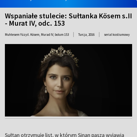
Wspaniałe stulecie: Sułtanka Kösem s.II
- Murat IV, odc. 153
|
|
Muhtesem Yüzyil. Kösem, Murad IV, bolum 153
Turcja,
2016
serial kostiumowy
Sułtan otrzymuje list, w którym Sinan pasza wyjawia