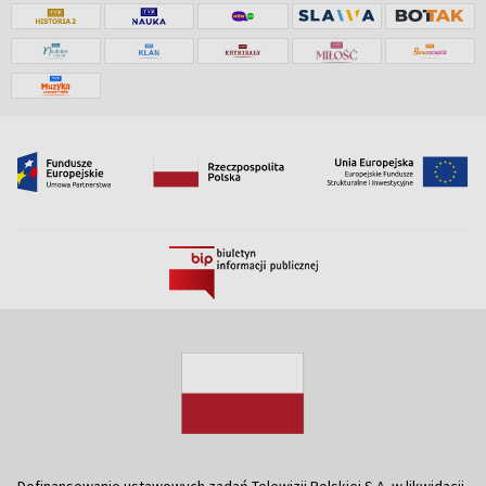
Dofinansowanie ustawowych zadań Telewizji Polskiej S.A. w likwidacji,