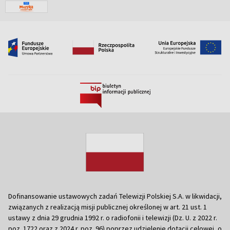
Dofinansowanie ustawowych zadań Telewizji Polskiej S.A. w likwidacji,
związanych z realizacją misji publicznej określonej w art. 21 ust. 1
ustawy z dnia 29 grudnia 1992 r. o radiofonii i telewizji (Dz. U. z 2022 r.
poz. 1722 oraz z 2024 r. poz. 96) poprzez udzielenie dotacji celowej, o