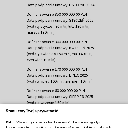
Data podpisania umowy: LISTOPAD 2024
Dofinansowanie 350 000 000,00 PLN
Data podpisania umowy: STYCZEŃ 2025
(wpłaty styczeń 90 mln, luty 130 mln,
marzec 130 mln)
Dofinansowanie 300 000 000,00 PLN
Data podpisania umowy: KWIECIEŃ 2025
(wpłaty kwiecień 150 mln, maj 140 mln,
czerwiec 10 mln)
Dofinansowanie 170 000 000,00 PLN
Data podpisania umowy: LIPIEC 2025
(wpłaty lipiec 160 mln, sierpień 10 mln)
Dofinansowanie 60 000 000,00 PLN
Data podpisania umowy: SIERPIEŃ 2025
(wpłata wrzesień 60 mln)
Szanujemy Twoją prywatność
Dofinansowanie 635 783 051,21 PLN
Data podpisania umowy: WRZESIEŃ 2025
Kliknij "Akceptuję i przechodzę do serwisu", aby wyrazić zgody na
(wpłata wrzesień 100 mln, październik 350
korzystanie z technologii automatycznego śledzenia i zbierania danych,