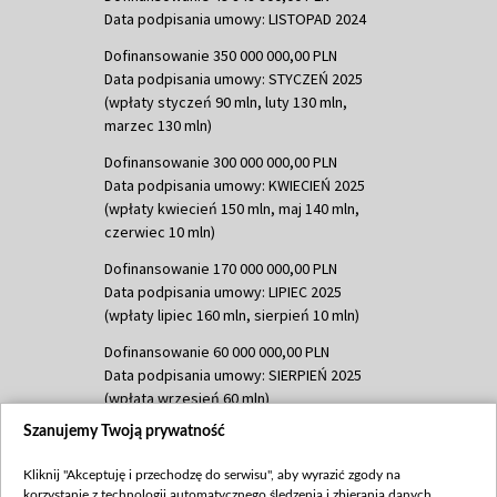
Data podpisania umowy: LISTOPAD 2024
Dofinansowanie 350 000 000,00 PLN
Data podpisania umowy: STYCZEŃ 2025
(wpłaty styczeń 90 mln, luty 130 mln,
marzec 130 mln)
Dofinansowanie 300 000 000,00 PLN
Data podpisania umowy: KWIECIEŃ 2025
(wpłaty kwiecień 150 mln, maj 140 mln,
czerwiec 10 mln)
Dofinansowanie 170 000 000,00 PLN
Data podpisania umowy: LIPIEC 2025
(wpłaty lipiec 160 mln, sierpień 10 mln)
Dofinansowanie 60 000 000,00 PLN
Data podpisania umowy: SIERPIEŃ 2025
(wpłata wrzesień 60 mln)
Szanujemy Twoją prywatność
Dofinansowanie 635 783 051,21 PLN
Data podpisania umowy: WRZESIEŃ 2025
Kliknij "Akceptuję i przechodzę do serwisu", aby wyrazić zgody na
(wpłata wrzesień 100 mln, październik 350
korzystanie z technologii automatycznego śledzenia i zbierania danych,