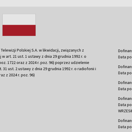
ewizji Polskiej S.A. w likwidacji, związanych z
Dofinan
j w art. 21 ust. 1 ustawy z dnia 29 grudnia 1992 r. o
Data po
r. poz. 1722 oraz z 2024 r. poz. 96) poprzez udzielenie
Dofinan
 31 ust. 2 ustawy z dnia 29 grudnia 1992 r. o radiofonii i
Data po
raz z 2024 r. poz. 96)
Dofinan
Data po
Dofinan
Data po
WRZESIE
Dofinan
Data po