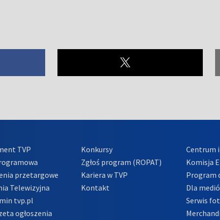
ment TVP
Konkursy
Centrum i
Programowa
Zgłoś program (ROPAT)
Komisja E
enia przetargowe
Kariera w TVP
Program d
ia Telewizyjna
Kontakt
Dla medi
min tvp.pl
Serwis fo
zeta ogłoszenia
Merchandi