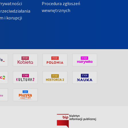
Prywatności
Procedura zgłoszeń
wewnętrznych
przeciwdziałania
m i korupcji