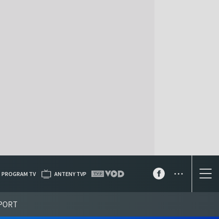
...
PROGRAM TV
ANTENY TVP
PORT