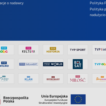
acje o nadawcy
Polityka 
Polityka 
nadużycio