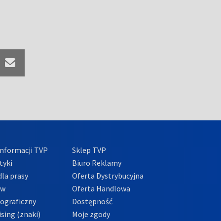
nformacji TVP
Sklep TVP
tyki
Biuro Reklamy
la prasy
Oferta Dystrybucyjna
ów
Oferta Handlowa
tograficzny
Dostępność
sing (znaki)
Moje zgody