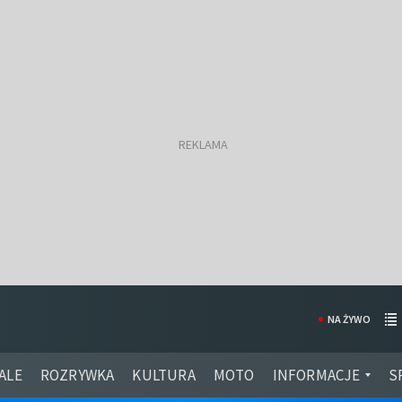
NA ŻYWO
ALE
ROZRYWKA
KULTURA
MOTO
INFORMACJE
S