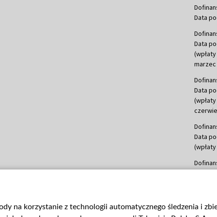
Dofinan
Data po
Dofinan
Data po
(wpłaty
marzec 
Dofinan
Data po
(wpłaty
czerwie
Dofinan
Data po
(wpłaty 
Dofinan
Data po
(wpłata
Dofinan
gody na korzystanie z technologii automatycznego śledzenia i zb
Data po