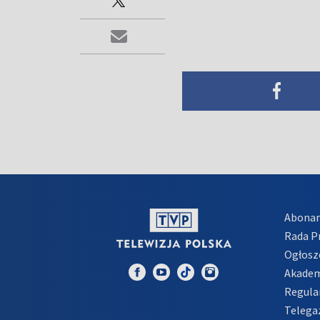
Abona
Rada 
Ogłosz
Akadem
Regula
Telega