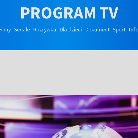
PROGRAM TV
Filmy
Seriale
Rozrywka
Dla dzieci
Dokument
Sport
Inf