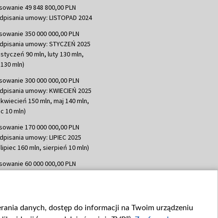
sowanie 49 848 800,00 PLN
dpisania umowy: LISTOPAD 2024
sowanie 350 000 000,00 PLN
dpisania umowy: STYCZEŃ 2025
 styczeń 90 mln, luty 130 mln,
130 mln)
sowanie 300 000 000,00 PLN
dpisania umowy: KWIECIEŃ 2025
 kwiecień 150 mln, maj 140 mln,
c 10 mln)
sowanie 170 000 000,00 PLN
dpisania umowy: LIPIEC 2025
lipiec 160 mln, sierpień 10 mln)
sowanie 60 000 000,00 PLN
dpisania umowy: SIERPIEŃ 2025
 wrzesień 60 mln)
sowanie 635 783 051,21 PLN
ierania danych, dostęp do informacji na Twoim urządzeniu
dpisania umowy: WRZESIEŃ 2025