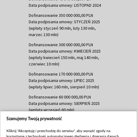
Data podpisania umowy: LISTOPAD 2024
Dofinansowanie 350 000 000,00 PLN
Data podpisania umowy: STYCZEŃ 2025
(wpłaty styczeń 90 mln, luty 130 mln,
marzec 130 mln)
Dofinansowanie 300 000 000,00 PLN
Data podpisania umowy: KWIECIEŃ 2025
(wpłaty kwiecień 150 mln, maj 140 mln,
czerwiec 10 mln)
Dofinansowanie 170 000 000,00 PLN
Data podpisania umowy: LIPIEC 2025
(wpłaty lipiec 160 mln, sierpień 10 mln)
Dofinansowanie 60 000 000,00 PLN
Data podpisania umowy: SIERPIEŃ 2025
(wpłata wrzesień 60 mln)
Szanujemy Twoją prywatność
Dofinansowanie 635 783 051,21 PLN
Data podpisania umowy: WRZESIEŃ 2025
Kliknij "Akceptuję i przechodzę do serwisu", aby wyrazić zgody na
(wpłata wrzesień 100 mln, październik 350
korzystanie z technologii automatycznego śledzenia i zbierania danych,