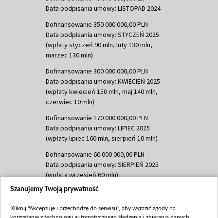
Data podpisania umowy: LISTOPAD 2024
Dofinansowanie 350 000 000,00 PLN
Data podpisania umowy: STYCZEŃ 2025
(wpłaty styczeń 90 mln, luty 130 mln,
marzec 130 mln)
Dofinansowanie 300 000 000,00 PLN
Data podpisania umowy: KWIECIEŃ 2025
(wpłaty kwiecień 150 mln, maj 140 mln,
czerwiec 10 mln)
Dofinansowanie 170 000 000,00 PLN
Data podpisania umowy: LIPIEC 2025
(wpłaty lipiec 160 mln, sierpień 10 mln)
Dofinansowanie 60 000 000,00 PLN
Data podpisania umowy: SIERPIEŃ 2025
(wpłata wrzesień 60 mln)
Szanujemy Twoją prywatność
Dofinansowanie 635 783 051,21 PLN
Data podpisania umowy: WRZESIEŃ 2025
Kliknij "Akceptuję i przechodzę do serwisu", aby wyrazić zgody na
(wpłata wrzesień 100 mln, październik 350
korzystanie z technologii automatycznego śledzenia i zbierania danych,