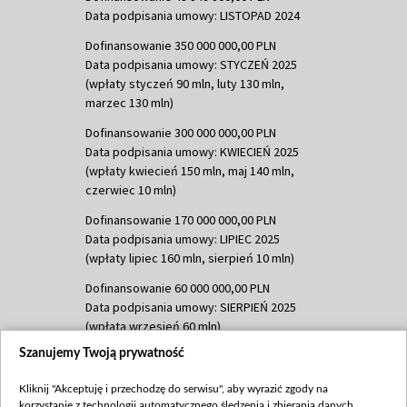
Data podpisania umowy: LISTOPAD 2024
Dofinansowanie 350 000 000,00 PLN
Data podpisania umowy: STYCZEŃ 2025
(wpłaty styczeń 90 mln, luty 130 mln,
marzec 130 mln)
Dofinansowanie 300 000 000,00 PLN
Data podpisania umowy: KWIECIEŃ 2025
(wpłaty kwiecień 150 mln, maj 140 mln,
czerwiec 10 mln)
Dofinansowanie 170 000 000,00 PLN
Data podpisania umowy: LIPIEC 2025
(wpłaty lipiec 160 mln, sierpień 10 mln)
Dofinansowanie 60 000 000,00 PLN
Data podpisania umowy: SIERPIEŃ 2025
(wpłata wrzesień 60 mln)
Szanujemy Twoją prywatność
Dofinansowanie 635 783 051,21 PLN
Data podpisania umowy: WRZESIEŃ 2025
Kliknij "Akceptuję i przechodzę do serwisu", aby wyrazić zgody na
(wpłata wrzesień 100 mln, październik 350
korzystanie z technologii automatycznego śledzenia i zbierania danych,