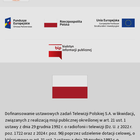
Dofinansowanie ustawowych zadań Telewizji Polskiej S.A. w likwidacji,
związanych z realizacją misji publicznej określonej w art. 21 ust. 1
ustawy z dnia 29 grudnia 1992 r. o radiofonii i telewizji (Dz. U. z 2022 r.
poz. 1722 oraz z 2024 r. poz. 96) poprzez udzielenie dotacji celowej, o
której mowa w art. 31 ust. 2 ustawy z dnia 29 grudnia 1992 r. o