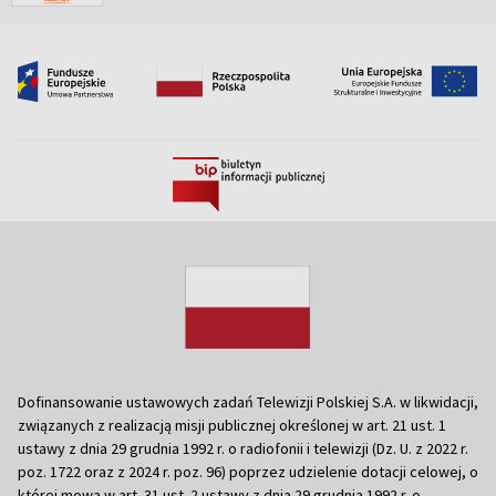
Dofinansowanie ustawowych zadań Telewizji Polskiej S.A. w likwidacji,
związanych z realizacją misji publicznej określonej w art. 21 ust. 1
ustawy z dnia 29 grudnia 1992 r. o radiofonii i telewizji (Dz. U. z 2022 r.
poz. 1722 oraz z 2024 r. poz. 96) poprzez udzielenie dotacji celowej, o
której mowa w art. 31 ust. 2 ustawy z dnia 29 grudnia 1992 r. o