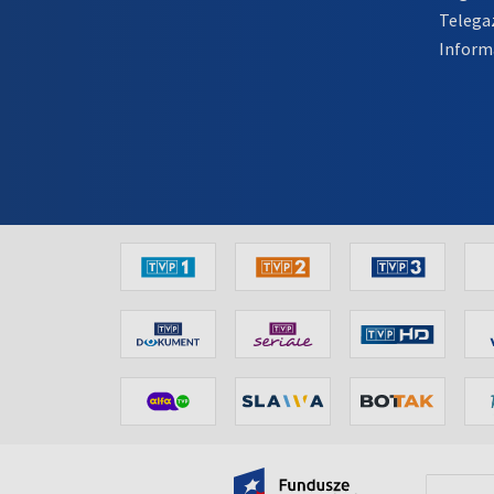
Telega
Inform