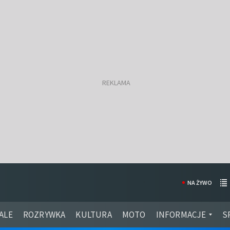
NA ŻYWO
ALE
ROZRYWKA
KULTURA
MOTO
INFORMACJE
S