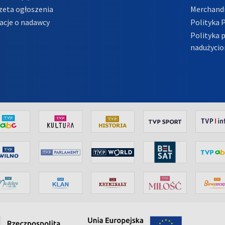
zeta ogłoszenia
Merchandi
acje o nadawcy
Polityka 
Polityka 
nadużycio