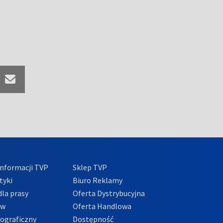
nformacji TVP
Sklep TVP
tyki
Biuro Reklamy
la prasy
Oferta Dystrybucyjna
ów
Oferta Handlowa
tograficzny
Dostępność