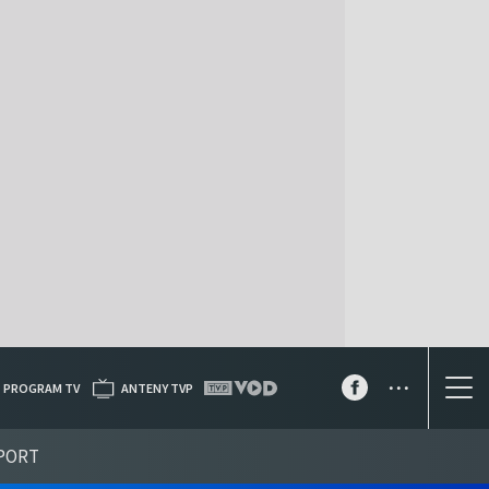
...
PROGRAM TV
ANTENY TVP
PORT