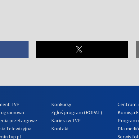
ment TVP
Konkursy
Centrum i
Programowa
Zgłoś program (ROPAT)
Komisja E
enia przetargowe
Kariera w TVP
Program d
ia Telewizyjna
Kontakt
Dla medi
min tvp.pl
Serwis fo