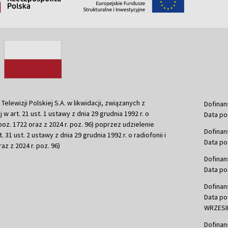
ewizji Polskiej S.A. w likwidacji, związanych z
Dofinan
j w art. 21 ust. 1 ustawy z dnia 29 grudnia 1992 r. o
Data po
r. poz. 1722 oraz z 2024 r. poz. 96) poprzez udzielenie
Dofinan
 31 ust. 2 ustawy z dnia 29 grudnia 1992 r. o radiofonii i
Data po
raz z 2024 r. poz. 96)
Dofinan
Data po
Dofinan
Data po
WRZESIE
Dofinan