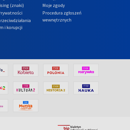
sing (znaki)
Moje zgody
Prywatności
Procedura zgłoszeń
wewnętrznych
przeciwdziałania
m i korupcji