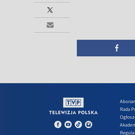
Abona
Rada 
Ogłosz
Akadem
Regula