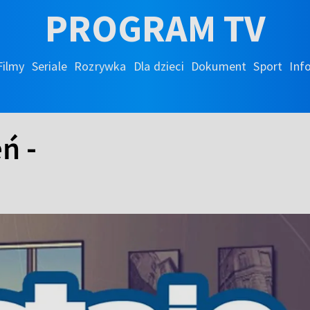
PROGRAM TV
Filmy
Seriale
Rozrywka
Dla dzieci
Dokument
Sport
Inf
ń -