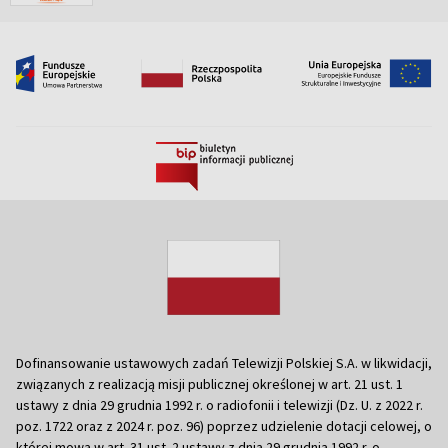
Dofinansowanie ustawowych zadań Telewizji Polskiej S.A. w likwidacji,
związanych z realizacją misji publicznej określonej w art. 21 ust. 1
ustawy z dnia 29 grudnia 1992 r. o radiofonii i telewizji (Dz. U. z 2022 r.
poz. 1722 oraz z 2024 r. poz. 96) poprzez udzielenie dotacji celowej, o
której mowa w art. 31 ust. 2 ustawy z dnia 29 grudnia 1992 r. o