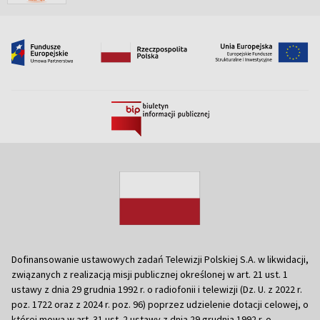
Dofinansowanie ustawowych zadań Telewizji Polskiej S.A. w likwidacji,
związanych z realizacją misji publicznej określonej w art. 21 ust. 1
ustawy z dnia 29 grudnia 1992 r. o radiofonii i telewizji (Dz. U. z 2022 r.
poz. 1722 oraz z 2024 r. poz. 96) poprzez udzielenie dotacji celowej, o
której mowa w art. 31 ust. 2 ustawy z dnia 29 grudnia 1992 r. o