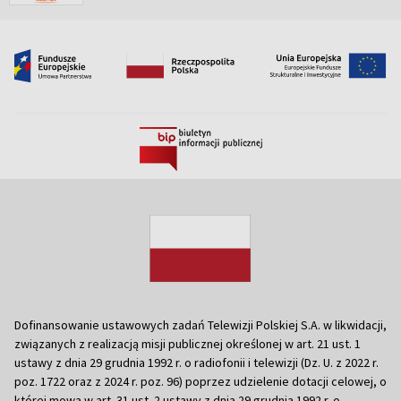
Dofinansowanie ustawowych zadań Telewizji Polskiej S.A. w likwidacji,
związanych z realizacją misji publicznej określonej w art. 21 ust. 1
ustawy z dnia 29 grudnia 1992 r. o radiofonii i telewizji (Dz. U. z 2022 r.
poz. 1722 oraz z 2024 r. poz. 96) poprzez udzielenie dotacji celowej, o
której mowa w art. 31 ust. 2 ustawy z dnia 29 grudnia 1992 r. o