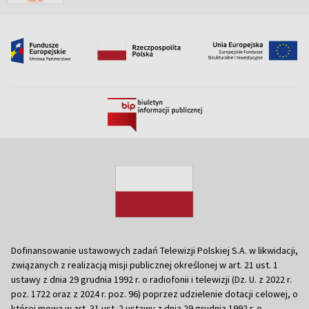
Dofinansowanie ustawowych zadań Telewizji Polskiej S.A. w likwidacji,
związanych z realizacją misji publicznej określonej w art. 21 ust. 1
ustawy z dnia 29 grudnia 1992 r. o radiofonii i telewizji (Dz. U. z 2022 r.
poz. 1722 oraz z 2024 r. poz. 96) poprzez udzielenie dotacji celowej, o
której mowa w art. 31 ust. 2 ustawy z dnia 29 grudnia 1992 r. o