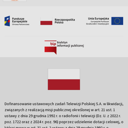
Dofinansowanie ustawowych zadań Telewizji Polskiej S.A. w likwidacji,
związanych z realizacją misji publicznej określonej w art. 21 ust. 1
ustawy z dnia 29 grudnia 1992 r. o radiofonii i telewizji (Dz. U. z 2022 r.
poz. 1722 oraz z 2024 r. poz. 96) poprzez udzielenie dotacji celowej, o
której mowa w art. 31 ust. 2 ustawy z dnia 29 grudnia 1992 r. o