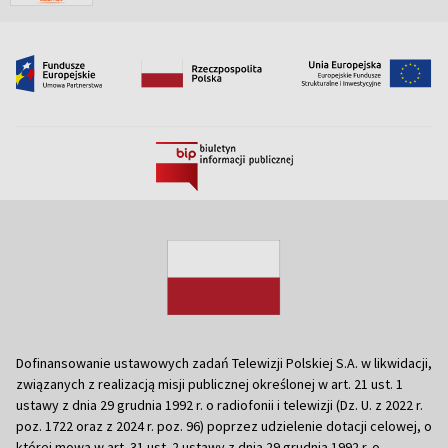
Dofinansowanie ustawowych zadań Telewizji Polskiej S.A. w likwidacji,
związanych z realizacją misji publicznej określonej w art. 21 ust. 1
ustawy z dnia 29 grudnia 1992 r. o radiofonii i telewizji (Dz. U. z 2022 r.
poz. 1722 oraz z 2024 r. poz. 96) poprzez udzielenie dotacji celowej, o
której mowa w art. 31 ust. 2 ustawy z dnia 29 grudnia 1992 r. o